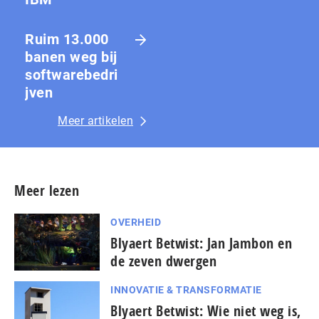
Ruim 13.000
banen weg bij
softwarebedri
jven
Meer artikelen
Meer lezen
OVERHEID
Blyaert Betwist: Jan Jambon en
de zeven dwergen
INNOVATIE & TRANSFORMATIE
Blyaert Betwist: Wie niet weg is,