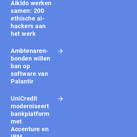
Aikido werken
samen: 200
ethische ai-
hackers aan
het werk
Amb­te­na­ren­
bon­den willen
ban op
software van
Palantir
UniCredit
moderniseert
bankplatform
met
Accenture en
IBM