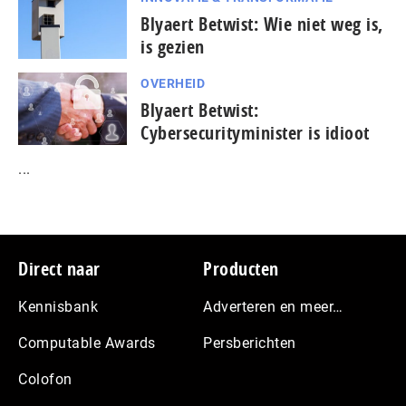
Blyaert Betwist: Wie niet weg is,
is gezien
OVERHEID
Blyaert Betwist:
Cybersecurityminister is idioot
...
Footer
Direct naar
Producten
Kennisbank
Adverteren en meer…
Computable Awards
Persberichten
Colofon