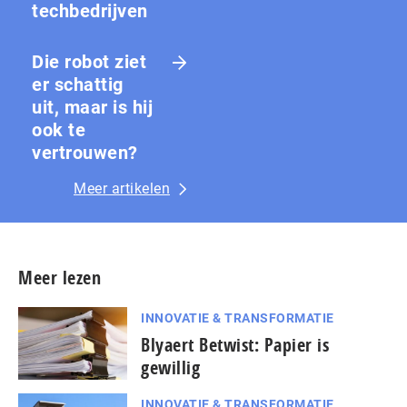
techbedrijven
Die robot ziet
er schattig
uit, maar is hij
ook te
vertrouwen?
Meer artikelen
Meer lezen
INNOVATIE & TRANSFORMATIE
Blyaert Betwist: Papier is
gewillig
INNOVATIE & TRANSFORMATIE