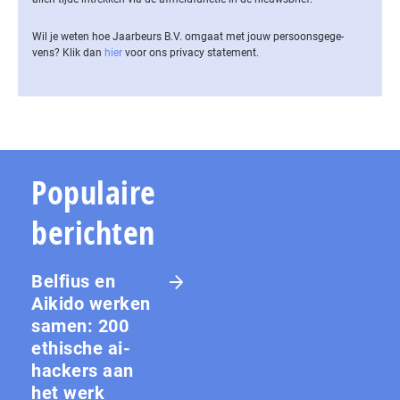
Wil je weten hoe Jaarbeurs B.V. omgaat met jouw per­soons­ge­ge­
vens? Klik dan
hier
voor ons privacy statement.
Populaire
berichten
Belfius en
Aikido werken
samen: 200
ethische ai-
hackers aan
het werk