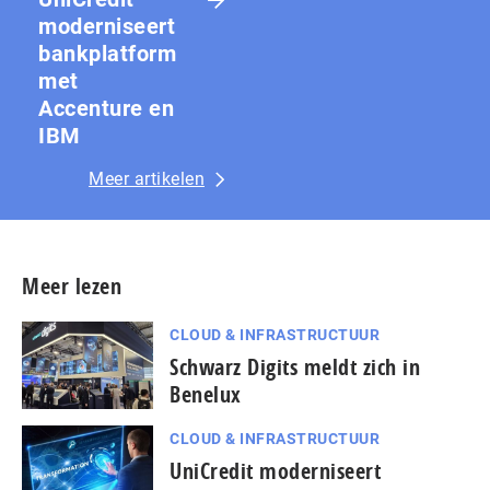
moderniseert
bankplatform
met
Accenture en
IBM
Meer artikelen
Meer lezen
CLOUD & INFRASTRUCTUUR
Schwarz Digits meldt zich in
Benelux
CLOUD & INFRASTRUCTUUR
UniCredit moderniseert