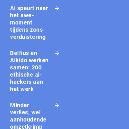
Ai speurt naar
het awe-
moment
tijdens zons­
ver­duis­te­ring
Belfius en
Aikido werken
samen: 200
ethische ai-
hackers aan
het werk
Minder
verlies, wel
aanhoudende
omzetkrimp