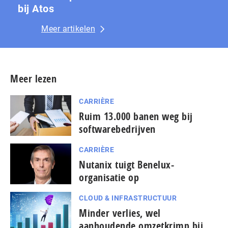
bij Atos
Meer artikelen
Meer lezen
CARRIÈRE
Ruim 13.000 banen weg bij
softwarebedrijven
CARRIÈRE
Nutanix tuigt Benelux-
organisatie op
CLOUD & INFRASTRUCTUUR
Minder verlies, wel
aanhoudende omzetkrimp bij