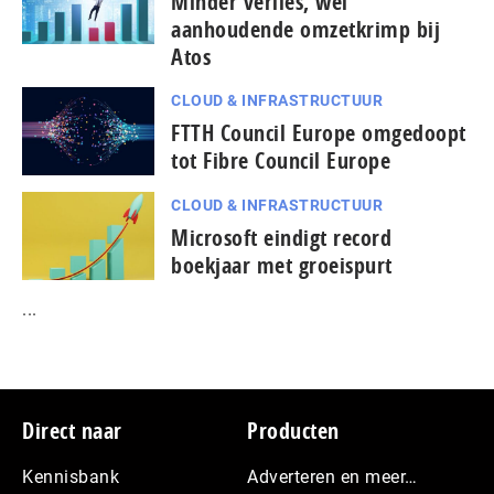
Minder verlies, wel
aanhoudende omzetkrimp bij
Atos
CLOUD & INFRASTRUCTUUR
FTTH Council Europe omgedoopt
tot Fibre Council Europe
CLOUD & INFRASTRUCTUUR
Microsoft eindigt record
boekjaar met groeispurt
...
Footer
Direct naar
Producten
Kennisbank
Adverteren en meer…