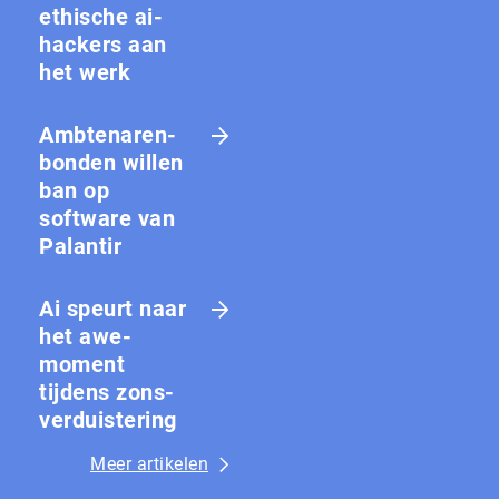
ethische ai-
hackers aan
het werk
Amb­te­na­ren­
bon­den willen
ban op
software van
Palantir
Ai speurt naar
het awe-
moment
tijdens zons­
ver­duis­te­ring
Meer artikelen