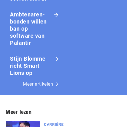
Amb­te­na­ren­
bon­den willen
ban op
software van
Palantir
Stijn Blomme
richt Smart
Lions op
Meer artikelen
Meer lezen
CARRIÈRE