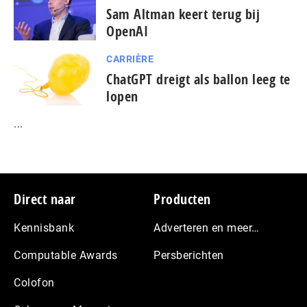
Sam Altman keert terug bij
OpenAI
CARRIÈRE
ChatGPT dreigt als ballon leeg te
lopen
...
Footer
Direct naar
Producten
Kennisbank
Adverteren en meer…
Computable Awards
Persberichten
Colofon