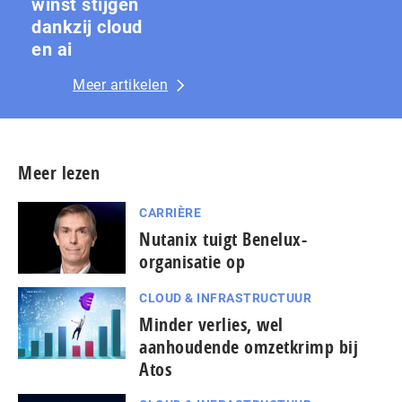
winst stijgen
dankzij cloud
en ai
Meer artikelen
Meer lezen
CARRIÈRE
Nutanix tuigt Benelux-
organisatie op
CLOUD & INFRASTRUCTUUR
Minder verlies, wel
aanhoudende omzetkrimp bij
Atos