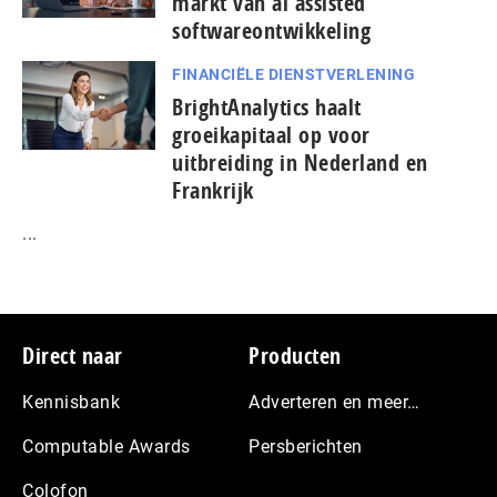
markt van ai assisted
softwareontwikkeling
FINANCIËLE DIENSTVERLENING
BrightAnalytics haalt
groeikapitaal op voor
uitbreiding in Nederland en
Frankrijk
...
Footer
Direct naar
Producten
Kennisbank
Adverteren en meer…
Computable Awards
Persberichten
Colofon