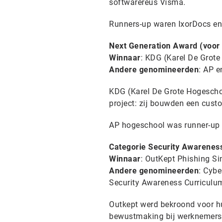
softwarereus Visma.
Runners-up waren IxorDocs en
Next Generation Award (voor
Winnaar
: KDG (Karel De Grot
Andere genomineerden
: AP e
KDG (Karel De Grote Hogeschool
project: zij bouwden een cust
AP hogeschool was runner-up 
Categorie Security Awareness
Winnaar
: OutKept Phishing Si
Andere genomineerden
: Cybe
Security Awareness Curriculu
Outkept werd bekroond voor hu
bewustmaking bij werknemers 