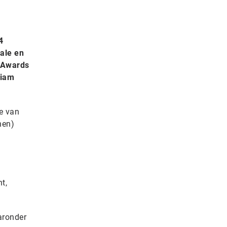
4
iale en
e Awards
liam
ie van
nen)
t,
aronder