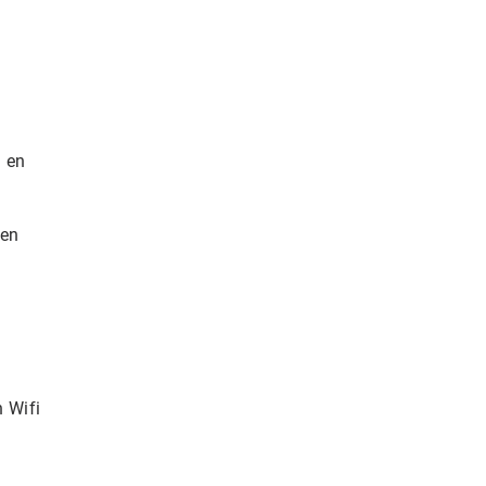
l en
ven
 Wifi