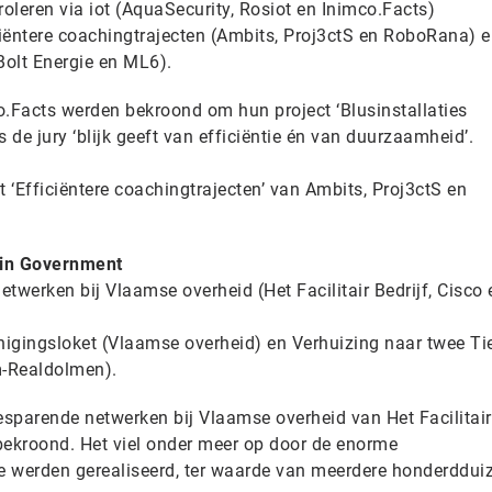
troleren via iot (AquaSecurity, Rosiot en Inimco.Facts)
ciëntere coachingtrajecten (Ambits, Proj3ctS en RoboRana) 
Bolt Energie en ML6).
o.Facts werden bekroond om hun project ‘Blusinstallaties
ns de jury ‘blijk geeft van efficiëntie én van duurzaamheid’.
t ‘Efficiëntere coachingtrajecten’ van Ambits, Proj3ctS en
in
Government
werken bij Vlaamse overheid (Het Facilitair Bedrijf, Cisco 
igingsloket (Vlaamse overheid) en Verhuizing naar twee Tier
m-Realdolmen).
sparende netwerken bij Vlaamse overheid van Het Facilitair 
ekroond. Het viel onder meer op door de enorme
e werden gerealiseerd, ter waarde van meerdere honderddui