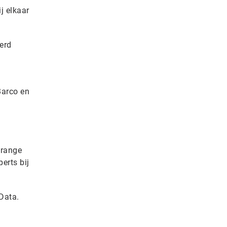
j elkaar
erd
Barco en
Orange
erts bij
Data.