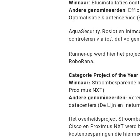
Winnaar
: Blusinstallaties con
Andere genomineerden
: Effi
Optimalisatie klantenservice (
AquaSecurity, Rosiot en Inimc
controleren via iot’, dat volge
Runner-up werd hier het projec
RoboRana.
Categorie Project of the Year 
Winnaar:
Stroombesparende net
Proximus NXT)
Andere genomineerden:
Veren
datacenters (De Lijn en Inetu
Het overheidsproject Stroombe
Cisco en Proximus NXT werd b
kostenbesparingen die hierme