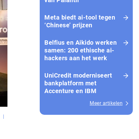
van Palantir
Meta biedt ai-tool tegen
‘Chinese’ prijzen
Belfius en Aikido werken
samen: 200 ethische ai-
hackers aan het werk
UniCredit moderniseert
bankplatform met
Accenture en IBM
Meer artikelen
E