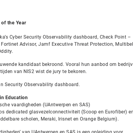
of the Year
ka’s Cyber Security Observability dashboard, Check Point –
ortinet Advisor, Jamf Executive Threat Protection, Multibe
ddity.
ieuwende kandidaat bekroond. Vooral hun aanbod om bedrij
ijden van NIS2 wist de jury te bekoren.
n Security Observability dashboard.
 in Education
tische vaardigheden (UAntwerpen en SAS)
ps dedicated glasvezelconnectiviteit (Scoop en Eurofiber) en
ddelbare scholen, Meraki, Irisnet en Orange Belgium).
rdigheden’ van UAntwerpen en SAS is een opleiding voor