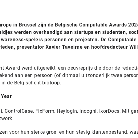
rope in Brussel zijn de Belgische Computable Awards 202
beeldjes werden overhandigd aan startups en studenten, soc
y awareness-spelers personen en projecten. De Computabl
leden, presentator Xavier Taveirne en hoofdredacteur Wil
 Award werd uitgereikt, een oeuvreprijs die door de redact
kend aan een persoon (of ditmaal uitzonderlijk twee perso
 in de Belgische it-biotoop.
 Year
 ControlCase, FixForm, Heylogin, Incogni, IxorDocs, Mitigan
twork.
ezen voor hun sterke groei en hun stevig klantenbestand, wa