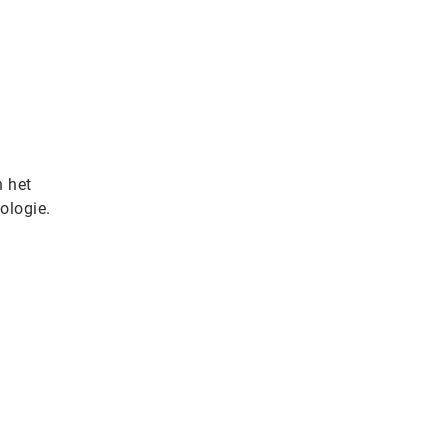
n het
ologie.
s