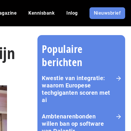
agazine
Kennisbank
Inlog
Nieuwsbrief
Populaire
ijn
berichten
Kwestie van integratie:
waarom Europese
techgiganten scoren met
ai
Amb­te­na­ren­bon­den
willen ban op software