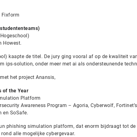
 Fixform
 studententeams)
e Hogeschool)
n Howest.
) kaapte de titel. De jury ging vooral af op de kwaliteit va
om ips-solution, onder meer met ai als ondersteunende techn
met het project Anansis,
 of the Year
mulation Platform
rsecurity Awareness Program – Agoria, Cyberwolf, Fortinet’
m en SoSafe.
n phishing simulation platform, dat enorm bijdraagt tot de
rond alle mogelijke cybergevaar.