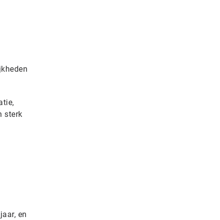
ijkheden
tie,
n sterk
jaar, en