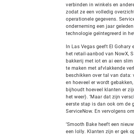
verbinden in winkels en andere
zodat ze een volledig overzic
operationele gegevens. Servi
onderneming een jaar geleden
technologie geïntegreerd in h
In Las Vegas geeft El Gohary 
het retail-aanbod van NowX, S
bakkerij met iot en ai een sl
te maken met afvlakkende ver
beschikken over tal van data:
en hoeveel er wordt gebakken, 
bijhoudt hoeveel klanten er zi
het weer). ‘Maar dat zijn versc
eerste stap is dan ook om de 
ServiceNow. En vervolgens om 
‘Smooth Bake heeft een nieuw 
een lolly. Klanten zijn er gek 