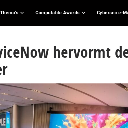
Thema’s
Computable Awards
Cybersec e-M
rviceNow hervormt d
er