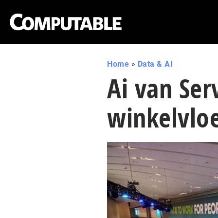
Home
»
Data & AI
Ai van Se
winkelvlo