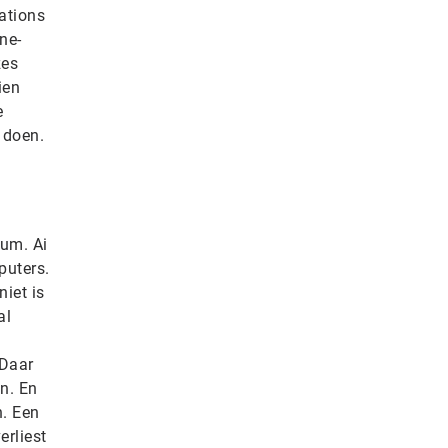
ations
ne-
zes
ien
e
 doen.
ium. Ai
puters.
iet is
al
 Daar
n. En
. Een
erliest