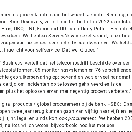
omen nog meer klanten aan het woord. Jennifer Remling, ch
rner Bros Discovery, vertelt hoe het bedrijf in 2022 is ontsta
Bros, HBO, TNT, Eurosport HDTV en Harry Potter. ‘Een uitge
ewerkers. Wij hebben ServiceNow ingezet voor it, hr en fina
vragen van personeel eenduidig te beantwoorden. We hebb
ingericht voor selfservice. Dat werkt goed.’
Business, vertelt dat het telecombedrijf beschikte over een
viceplatformen, 85 monitoringsystemen en 76 verschillende
lechte gebruikerservaring op; bovendien was er veel handmat
 de tijd om incidenten op te lossen gehalveerd en is de
en plus het oplossen ervan met negentig procent verbeterd.’
igital products / global procurement bij de bank HSBC: ‘Dan
pen twee jaar terug kunnen gaan van vijftig naar vijftien le
 it, hr, legal en sinds kort ook
procurement
. We hebben 23
ij nu iets willen weten, bijvoorbeeld hoe het met een