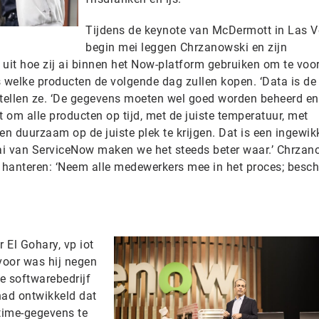
Tijdens de keynote van McDermott in Las 
begin mei leggen Chrzanowski en zijn
it hoe zij ai binnen het Now-platform gebruiken om te voo
s welke producten de volgende dag zullen kopen. ‘Data is de
rtellen ze. ‘De gegevens moeten wel goed worden beheerd en
at om alle producten op tijd, met de juiste temperatuur, met
 en duurzaam op de juiste plek te krijgen. Dat is een ingewik
 ai van ServiceNow maken we het steeds beter waar.’ Chrzan
te hanteren: ‘Neem alle medewerkers mee in het proces; besc
 El Gohary, vp iot
voor was hij negen
e softwarebedrijf
had ontwikkeld dat
ltime-gegevens te