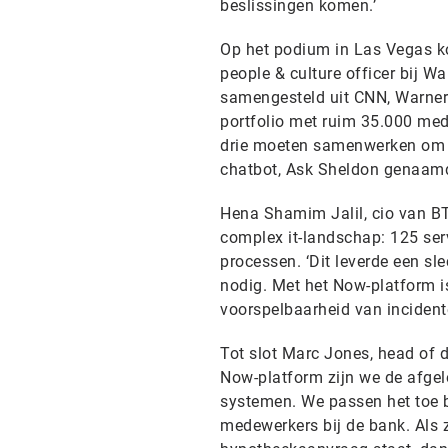
beslissingen komen.’
Op het podium in Las Vegas k
people & culture officer bij Wa
samengesteld uit CNN, Warner 
portfolio met ruim 35.000 med
drie moeten samenwerken om 
chatbot, Ask Sheldon genaamd, 
Hena Shamim Jalil, cio van BT 
complex it-landschap: 125 ser
processen. ‘Dit leverde een s
nodig. Met het Now-platform is
voorspelbaarheid van incident
Tot slot Marc Jones, head of d
Now-platform zijn we de afgelo
systemen. We passen het toe bij
medewerkers bij de bank. Als z