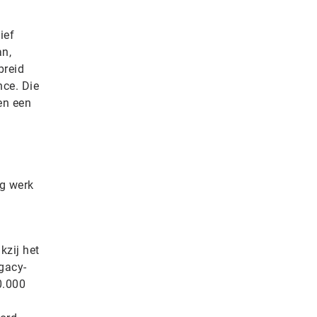
ief
an,
breid
nce. Die
en een
ig werk
kzij het
gacy-
0.000