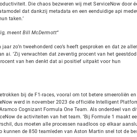
oductiviteit. Die chaos bezweren wij met ServiceNow door é
datamodel dat dankzij metadata en een eenduidige api mede
hun taken.’
ig, meent Bill McDermott
pen jaar zo’n tweehonderd ceo’s heeft gesproken en dat ze all
 ai. ‘Zij verwachten dat zeventig procent van het geestdo
procent van hen denkt dat ai positief uitpakt voor hun
etrokken bij de F1-races, vooral om tot betere smeeroliën en
eNow werd in november 2023 de officiële Intelligent Platfo
n Aramco Cognizant Formula One Team. Als onderdeel van di
iceNow de activiteiten van het team. ‘Bij Formule 1 maakt e
rschil, dus moeten alle processen naadloos op elkaar aanslu
zo kunnen de 850 teamleden van Aston Martin snel tot de be