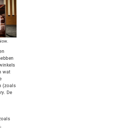
eNow.
en
 hebben
winkels
n wat
e
n (zoals
ry. De
zoals
,