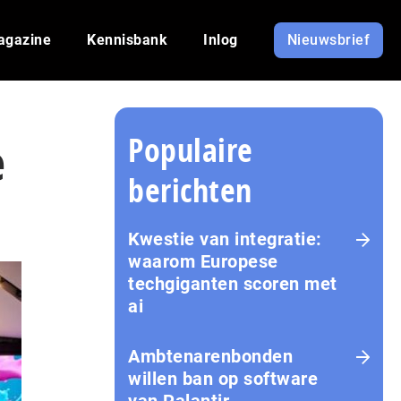
agazine
Kennisbank
Inlog
Nieuwsbrief
Populaire
e
berichten
Kwestie van integratie:
waarom Europese
techgiganten scoren met
ai
Amb­te­na­ren­bon­den
willen ban op software