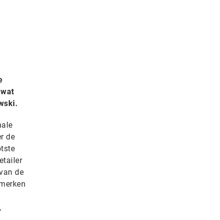
e
 wat
wski.
nale
er de
tste
etailer
 van de
smerken
,