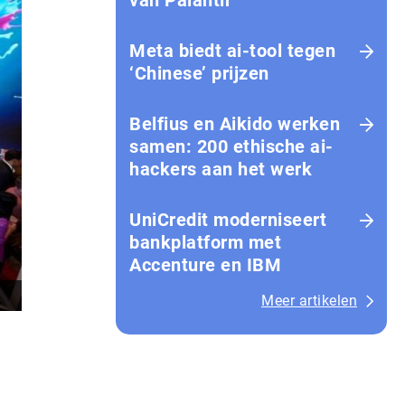
van Palantir
Meta biedt ai-tool tegen
‘Chinese’ prijzen
Belfius en Aikido werken
samen: 200 ethische ai-
hackers aan het werk
UniCredit moderniseert
bankplatform met
Accenture en IBM
Meer artikelen