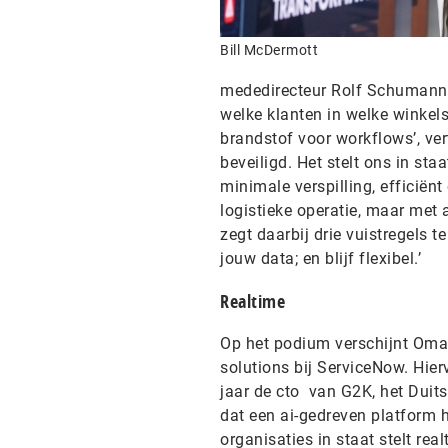
Bill McDermott
mededirecteur Rolf Schumann u
welke klanten in welke winkel
brandstof voor workflows’, ve
beveiligd. Het stelt ons in sta
minimale verspilling, efficiënt
logistieke operatie, maar met
zegt daarbij drie vuistregels 
jouw data; en blijf flexibel.’
Realtime
Op het podium verschijnt Omar
solutions bij ServiceNow. Hier
jaar de cto van G2K, het Duits
dat een ai-gedreven platform 
organisaties in staat stelt rea