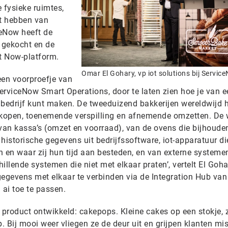
 fysieke ruimtes,
ht hebben van
ceNow heeft de
 gekocht en de
et Now-platform.
Omar El Gohary, vp iot solutions bij Servic
een voorproefje van
erviceNow Smart Operations, door te laten zien hoe je van e
im bedrijf kunt maken. De tweeduizend bakkerijen wereldwijd
kopen, toenemende verspilling en afnemende omzetten. De 
 van kassa’s (omzet en voorraad), van de ovens die bijhoude
historische gegevens uit bedrijfssoftware, iot-apparatuur di
jn en waar zij hun tijd aan besteden, en van externe systeme
hillende systemen die niet met elkaar praten’, vertelt El Goha
gegevens met elkaar te verbinden via de Integration Hub van
ai toe te passen.
product ontwikkeld: cakepops. Kleine cakes op een stokje, 
op. Bij mooi weer vliegen ze de deur uit en grijpen klanten mis