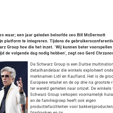
es waar; een jaar geleden beloofde ceo Bill McDermott
ijn platform te integreren. Tijdens de gebruikersconferenti
rz Group hoe die het inzet. ‘Wij kunnen beter voorspellen
jd de volgende dag nodig hebben’, zegt ceo Gerd Chrzano
De Schwarz Group is een Duitse multinatio
detailhandelaar die winkels exploiteert ond
merknamen Lidl en Kaufland. Het is de groo
Europese retailer en de op drie na grootste r
ter wereld gemeten naar omzet. De winkels
Schwarz Group verkopen voornamelijk hui
en de familiegroep heeft ook eigen
productiefaciliteiten voor bakkerijproducten
frisdranken en ijs.