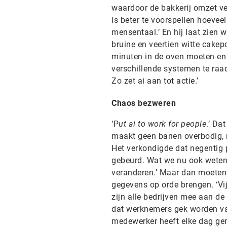
waardoor de bakkerij omzet ver
is beter te voorspellen hoeve
mensentaal.’ En hij laat zien w
bruine en veertien witte cak
minuten in de oven moeten en 
verschillende systemen te raadp
Zo zet ai aan tot actie.’
Chaos bezweren
‘P
ut ai to work for people
.’ Da
maakt geen banen overbodig, m
Het verkondigde dat negentig p
gebeurd. Wat we nu ook weten,
veranderen.’ Maar dan moeten 
gegevens op orde brengen. ‘Vij
zijn alle bedrijven mee aan de
dat werknemers gek worden va
medewerker heeft elke dag gem