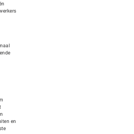
én
werkers
emaal
dende
rm
t
en
iten en
ste