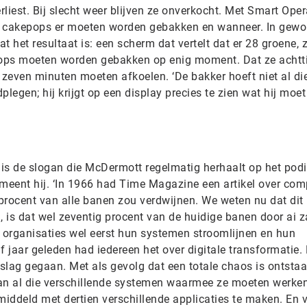
liest. Bij slecht weer blijven ze onverkocht. Met Smart Oper
el cakepops er moeten worden gebakken en wanneer. In gewo
at het resultaat is: een scherm dat vertelt dat er 28 groene, 
epops moeten worden gebakken op enig moment. Dat ze achtt
zeven minuten moeten afkoelen. ‘De bakker hoeft niet al di
legen; hij krijgt op een display precies te zien wat hij moet
t is de slogan die McDermott regelmatig herhaalt op het pod
eent hij. ‘In 1966 had Time Magazine een artikel over com
rocent van alle banen zou verdwijnen. We weten nu dat dit n
 is dat wel zeventig procent van de huidige banen door ai z
organisaties wel eerst hun systemen stroomlijnen en hun
f jaar geleden had iedereen het over digitale transformatie.
 slag gegaan. Met als gevolg dat een totale chaos is ontstaa
n al die verschillende systemen waarmee ze moeten werken
iddeld met dertien verschillende applicaties te maken. En v