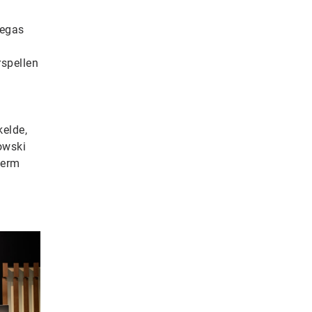
Vegas
rspellen
kelde,
owski
herm