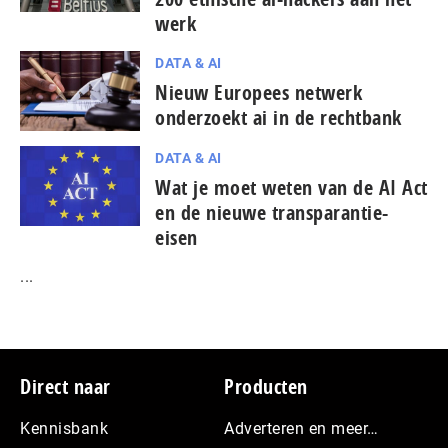
werk
DATA & AI
Nieuw Europees netwerk
onderzoekt ai in de rechtbank
DATA & AI
Wat je moet weten van de AI Act
en de nieuwe transparantie-
eisen
...
Footer
Direct naar
Producten
Kennisbank
Adverteren en meer…