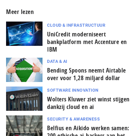
Meer lezen
CLOUD & INFRASTRUCTUUR
UniCredit moderniseert
bankplatform met Accenture en
IBM
DATA & AI
Bending Spoons neemt Airtable
over voor 1,28 miljard dollar
SOFTWARE INNOVATION
Wolters Kluwer ziet winst stijgen
dankzij cloud en ai
SECURITY & AWARENESS
Belfius en Aikido werken samen:
200 ethische ai-hackers aan het