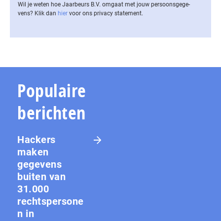
Wil je weten hoe Jaarbeurs B.V. omgaat met jouw per­soons­ge­ge­
vens? Klik dan
hier
voor ons privacy statement.
Populaire
berichten
Hackers
maken
gegevens
buiten van
31.000
rechtspersone
n in