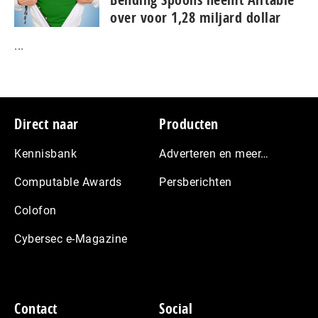
over voor 1,28 miljard dollar
...
Footer
Direct naar
Producten
Kennisbank
Adverteren en meer…
Computable Awards
Persberichten
Colofon
Cybersec e-Magazine
Contact
Social