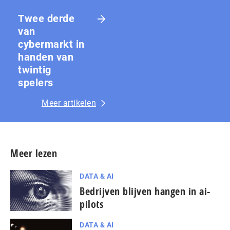
Twee derde
van
cybermarkt in
handen van
twintig
spelers
Meer artikelen
Meer lezen
DATA & AI
Bedrijven blijven hangen in ai-
pilots
DATA & AI