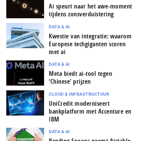
Ai speurt naar het awe-moment
tijdens zons­ver­duis­te­ring
DATA & AI
Kwestie van integratie: waarom
Europese techgiganten scoren
met ai
DATA & AI
Meta biedt ai-tool tegen
‘Chinese’ prijzen
CLOUD & INFRASTRUCTUUR
UniCredit moderniseert
bankplatform met Accenture en
IBM
DATA & AI
Bending Spoons neemt Airtable