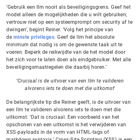
‘Gebruik een llm nooit als beveiligingsgrens. Geef het
model alleen de mogelijkheden die u wilt gebruiken;
vertrouw niet op een systeemprompt om security af te
dwingen’, begint Reiner. ‘Volg het principe van
de
minste privileges
. Geef de llm het absolute
minimum dat nodig is om de gewenste taak uit te
voeren. Beperk de reikwijdte van de het model door
het zich voor te laten doen als eindgebruiker. Met alle
beveiligingsmaatregelen die daarbij horen.’
‘Cruciaal is de uitvoer van een llm te valideren
alvorens iets te doen met die uitkomst
‘
De belangrijkste tip die Reiner geeft, is de uitvoer van
een llm te valideren alvorens iets te doen met die
uitkomst. ‘Dat is cruciaal. Een voorbeeld van het
opschonen van een uitkomst is het verwijderen van
XSS-payloads in de vorm van HTML-tags of
markdown syntaxis.’ Cross-Site Scripting (XSS) is een