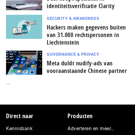
identiteitsverificatie Clarity
SECURITY & AWARENESS
Hackers maken gegevens buiten
van 31.000 rechtspersonen in
Liechtenstein
GOVERNANCE & PRIVACY
Meta duldt nudify-ads van
vooraanstaande Chinese partner
...
Footer
Direct naar
Producten
Kennisbank
Adverteren en meer…