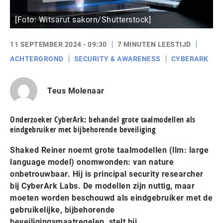
[Foto: Witsarut sakorn/Shutterstock]
11 SEPTEMBER 2024 - 09:30
7 MINUTEN LEESTIJD
ACHTERGROND
SECURITY & AWARENESS
CYBERARK
Teus Molenaar
Onderzoeker CyberArk: behandel grote taalmodellen als
eindgebruiker met bijbehorende beveiliging
Shaked Reiner noemt grote taalmodellen (llm: large
language model) onomwonden: van nature
onbetrouwbaar. Hij is principal security researcher
bij CyberArk Labs. De modellen zijn nuttig, maar
moeten worden beschouwd als eindgebruiker met de
gebruikelijke, bijbehorende
beveiligingsmaatregelen, stelt hij.