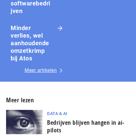
softwarebedri
jven
Minder
verlies, wel
aanhoudende
omzetkrimp
bij Atos
Meer artikelen
Meer lezen
DATA & AI
Bedrijven blijven hangen in ai-
pilots