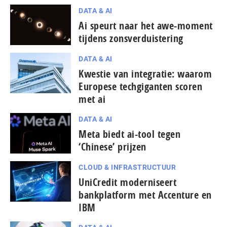
DATA & AI
Ai speurt naar het awe-moment
tijdens zons­ver­duis­te­ring
DATA & AI
Kwestie van integratie: waarom
Europese techgiganten scoren
met ai
DATA & AI
Meta biedt ai-tool tegen
‘Chinese’ prijzen
CLOUD & INFRASTRUCTUUR
UniCredit moderniseert
bankplatform met Accenture en
IBM