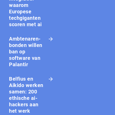
waarom
Europese
techgiganten
scoren met ai
Amb­te­na­ren­
bon­den willen
ban op
software van
Palantir
Belfius en
Aikido werken
samen: 200
ethische ai-
hackers aan
het werk