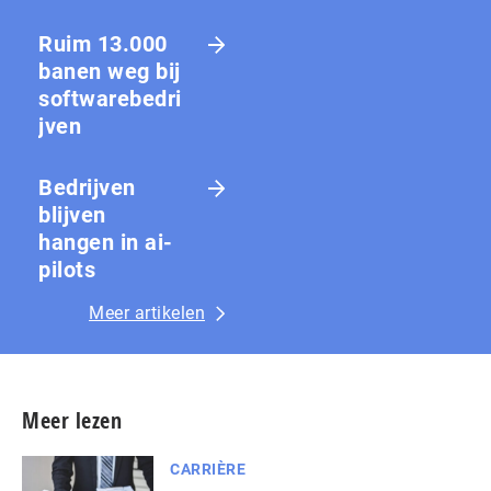
Ruim 13.000
banen weg bij
softwarebedri
jven
Bedrijven
blijven
hangen in ai-
pilots
Meer artikelen
Meer lezen
CARRIÈRE