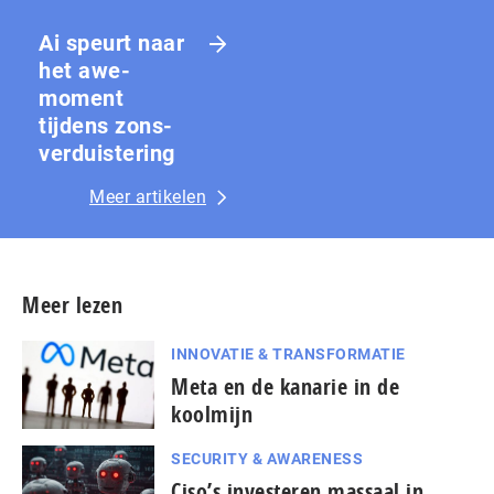
Ai speurt naar
het awe-
moment
tijdens zons­
ver­duis­te­ring
Meer artikelen
Meer lezen
INNOVATIE & TRANSFORMATIE
Meta en de kanarie in de
koolmijn
SECURITY & AWARENESS
Ciso’s investeren massaal in