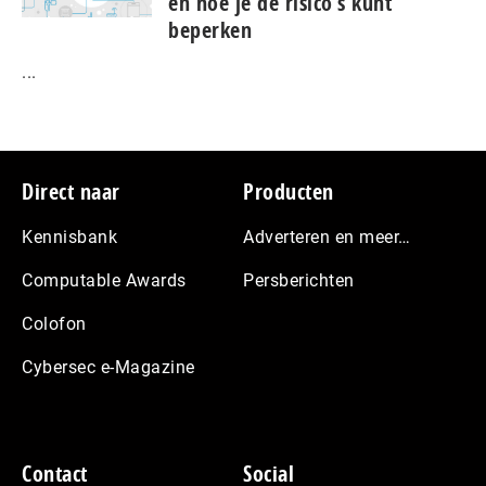
en hoe je de risico’s kunt
beperken
...
Footer
Direct naar
Producten
Kennisbank
Adverteren en meer…
Computable Awards
Persberichten
Colofon
Cybersec e-Magazine
Contact
Social