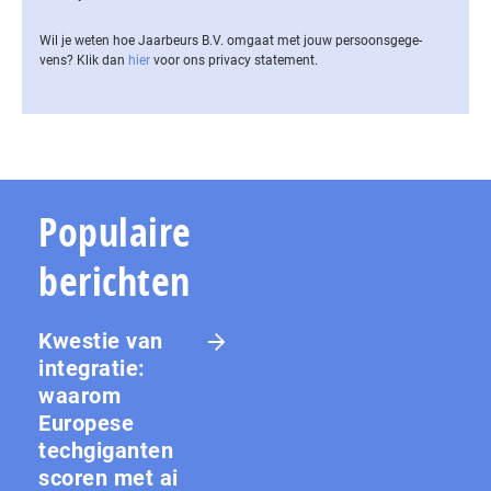
Wil je weten hoe Jaarbeurs B.V. omgaat met jouw per­soons­ge­ge­
vens? Klik dan
hier
voor ons privacy statement.
Populaire
berichten
Kwestie van
integratie:
waarom
Europese
techgiganten
scoren met ai