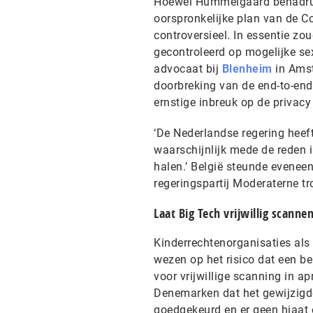
Hoewel Hummelgaard benadrukt
oorspronkelijke plan van de Co
controversieel. In essentie zo
gecontroleerd op mogelijke sex
advocaat bij
Blenheim
in Ams
doorbreking van de end-to-end
ernstige inbreuk op de privacy
‘De Nederlandse regering heeft
waarschijnlijk mede de reden i
halen.’ België steunde eveneen
regeringspartij Moderaterne t
Laat Big Tech vrijwillig scanne
Kinderrechtenorganisaties als 
wezen op het risico dat een be
voor vrijwillige scanning in a
Denemarken dat het gewijzigde
goedgekeurd en er geen hiaat 