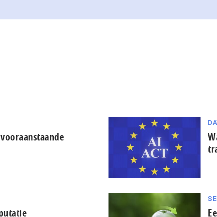
DA
 vooraanstaande
Wa
tr
SE
putatie
Ee