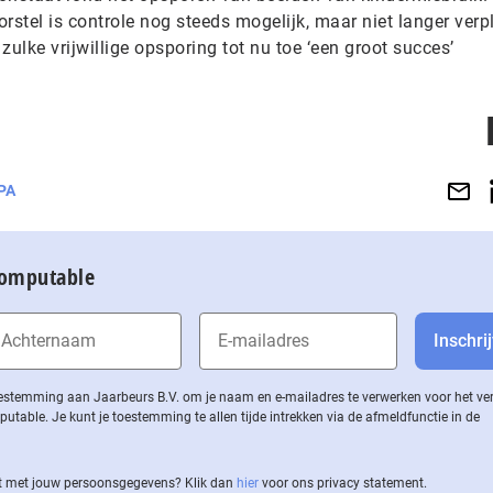
stel is controle nog steeds mogelijk, maar niet langer verpli
lke vrijwillige opsporing tot nu toe ‘een groot succes’
PA
Computable
 toestemming aan Jaarbeurs B.V. om je naam en e-mailadres te verwerken voor het v
ble. Je kunt je toestemming te allen tijde intrekken via de af­meld­func­tie in de
 met jouw per­soons­ge­ge­vens? Klik dan
hier
voor ons privacy statement.