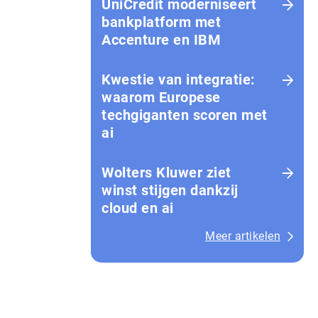
UniCredit moderniseert
bankplatform met
Accenture en IBM
Kwestie van integratie:
waarom Europese
techgiganten scoren met
ai
Wolters Kluwer ziet
winst stijgen dankzij
cloud en ai
Meer artikelen