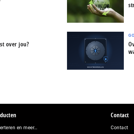
st
GO
t over jou?
Ov
wa
ducten
Contact
erteren en meer…
Contact