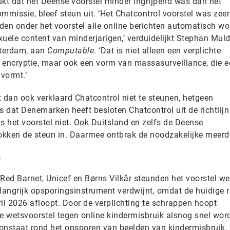
 dat het Deense voorstel minder ingrijpend was dan het
mmissie, bleef steun uit. ‘Het Chatcontrol voorstel was zeer
uden onder het voorstel alle online berichten automatisch w
uele content van minderjarigen,’ verduidelijkt Stephan Muld
terdam, aan
Computable
. ‘Dat is niet alleen een verplichte
 encryptie, maar ook een vorm van massasurveillance, die e
 vormt.’
 dan ook verklaard Chatcontrol niet te steunen, hetgeen
s dat Denemarken heeft besloten Chatcontrol uit de richtlijn
s het voorstel niet. Ook Duitsland en zelfs de Deense
rokken de steun in. Daarmee ontbrak de noodzakelijke meerd
n
Red Barnet, Unicef en Børns Vilkår steunden het voorstel wel
langrijk opsporingsinstrument verdwijnt, omdat de huidige r
pril 2026 afloopt. Door de verplichting te schrappen hoopt
 wetsvoorstel tegen online kindermisbruik alsnog snel wor
onstaat rond het opsporen van beelden van kindermisbruik.