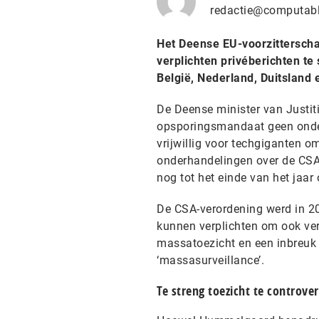
redactie@computabl
Het Deense EU-voorzitterscha
verplichten privéberichten t
België, Nederland, Duitsland 
De Deense minister van Justi
opsporingsmandaat geen onderd
vrijwillig voor techgiganten o
onderhandelingen over de CSA
nog tot het einde van het jaar
De CSA-verordening werd in 2
kunnen verplichten om ook vers
massa­toezicht en een inbreuk
‘massasurveillance’.
Te streng toezicht te controver