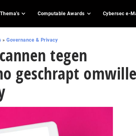
Thema’s
Computable Awards
Cybersec e-M
s
»
Governance & Privacy
scannen tegen
no geschrapt omwill
y