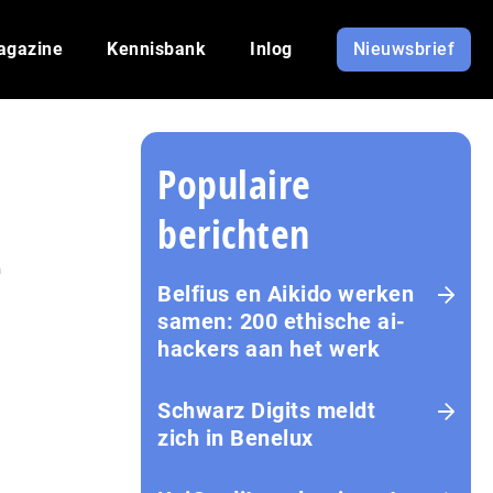
agazine
Kennisbank
Inlog
Nieuwsbrief
Populaire
berichten
e
Belfius en Aikido werken
samen: 200 ethische ai-
hackers aan het werk
Schwarz Digits meldt
zich in Benelux