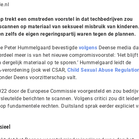
e.nl
p trekt een omstreden voorstel in dat techbedrijven zou
e scannen op materiaal van seksueel misbruik van kinderen
en zelfs de eigen regeringspartij waren tegen de plannen.
tie Peter Hummelgaard bevestigde
volgens
Deense media dat
eel meer is van het nieuwe compromisvoorstel: ‘Het blijft
m dergelijk materiaal op te sporen.’ Hummelgaard leidt de
-verordening (ook wel CSAR,
Child Sexual Abuse Regulatio
 onder Deens voorzitterschap valt.
022 door de Europese Commissie voorgesteld en zou bedrij
leutelde berichten te scannen. Volgens critici zou dit leiden
 op fundamentele rechten. Duitsland sprak eerder expliciet 
sieel