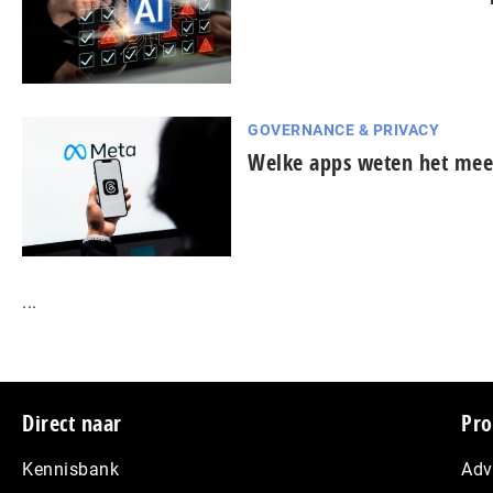
GOVERNANCE & PRIVACY
Welke apps weten het mees
...
Footer
Direct naar
Pro
Kennisbank
Adv