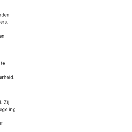
orden
ers,
en
 te
erheid.
. Zij
egeling
dt