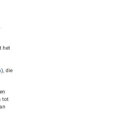
.
 het
n
), die
ven
 tot
van