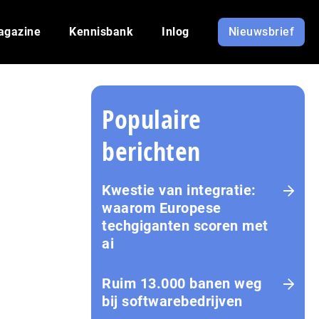
agazine
Kennisbank
Inlog
Nieuwsbrief
Populaire
berichten
Kwestie van integratie:
waarom Europese
techgiganten scoren met
ai
Ruim 13.000 banen weg
bij softwarebedrijven