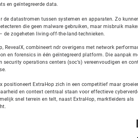
ts en geïntegreerde data.
aar de datastromen tussen systemen en apparaten. Zo kunne
detecteren die geen malware gebruiken, maar misbruik make
 – de zogeheten living-off-the-land-technieken.
p, RevealX, combineert ndr overigens met network performa
on en forensics in één geïntegreerd platform. Die aanpak m
n security operations centers (soc’s) vereenvoudigen en con
se.
x positioneert ExtraHop zich in een competitief maar groeie
arheid en context centraal staan voor effectieve cyberverd
lijk snel terrein en telt, naast ExtraHop, marktleiders als
ht.