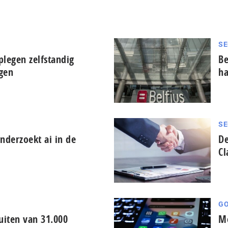
SE
plegen zelfstandig
Be
ngen
ha
SE
derzoekt ai in de
De
Cl
GO
iten van 31.000
Me