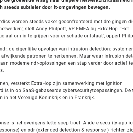
 op de groeiende vraag naar diepere netwerkzichtbaarheid 
ich steeds subtieler door it-omgevingen bewegen.
ordics worden steeds vaker geconfronteerd met dreigingen di
netwerken’, stelt Andy Philpott, VP EMEA bij ExtraHop. ‘Het
uciaal om in te grijpen vóór er schade ontstaat’, oppert Philp
ndr, de eigenlijke opvolger van intrusion detection: systeme
afwijkende patronen te herkennen. Maar waar intrusion det
aan moderne ndr-oplossingen een stap verder door actief te
s.
en, versterkt ExtraHop zijn samenwerking met Ignition
rd is in op SaaS-gebaseerde cybersecuritytoepassingen. De
 in het Verenigd Koninkrijk en in Frankrijk.
nse is het overigens lettersoep troef. Andere security-applic
response) en xdr (extended detection & response ) richten zi