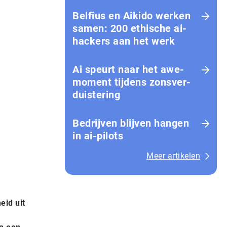
Belfius en Aikido werken
samen: 200 ethische ai-
hackers aan het werk
Ai speurt naar het awe-
moment tijdens zons­ver­
duis­te­ring
Bedrijven blijven hangen
in ai-pilots
Meer artikelen
eid uit