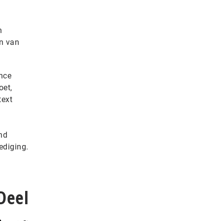
n
n van
nce
oet,
text
nd
ediging.
Deel