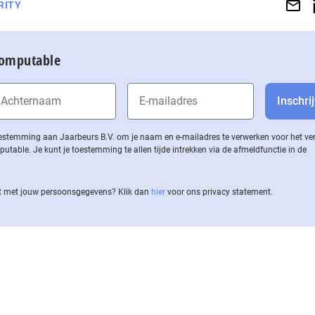
RITY
Computable
 toestemming aan Jaarbeurs B.V. om je naam en e-mailadres te verwerken voor het v
ble. Je kunt je toestemming te allen tijde intrekken via de af­meld­func­tie in de
 met jouw per­soons­ge­ge­vens? Klik dan
hier
voor ons privacy statement.