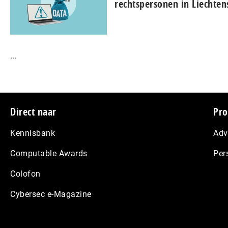
rechtspersonen in Liechten
...
Footer
Direct naar
Pro
Kennisbank
Adv
Computable Awards
Per
Colofon
Cybersec e-Magazine