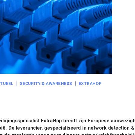
TUEEL
SECURITY & AWARENESS
EXTRAHOP
igingsspecialist ExtraHop breidt zijn Europese aanwezigh
ë. De leverancier, gespecialiseerd in network detection &