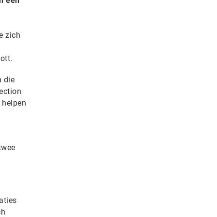
in een
e zich
ott.
n die
ection
 helpen
 twee
aties
ch