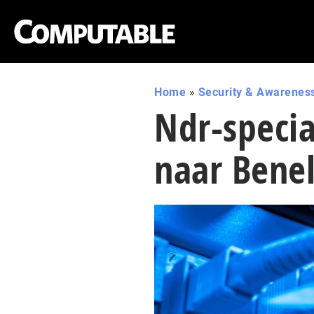
Home
»
Security & Awarenes
Ndr-specia
naar Bene