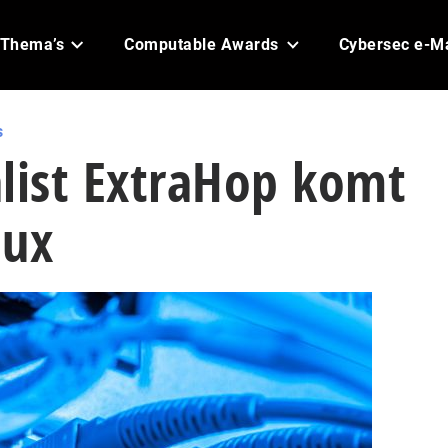
Thema’s
Computable Awards
Cybersec e-M
s
list ExtraHop komt
lux