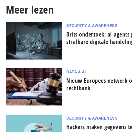
Meer lezen
SECURITY & AWARENESS
Brits onderzoek: ai-agents 
strafbare digitale handeli
DATA & AI
Nieuw Europees netwerk on
rechtbank
SECURITY & AWARENESS
Hackers maken gegevens bu