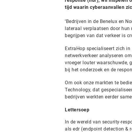
response (ndr), wil inspelen
tijd waarin cyberaanvallen z
‘Bedrijven in de Benelux en N
lateraal verplaatsen door hun 
begrijpen van dat verkeer is cr
ExtraHop specialiseert zich in 
netwerkverkeer analyseren om 
vroeger louter waarschuwde, g
bij het onderzoek en de respon
Om ook onze markten te bedien
Technology, dat gespecialisee
bedrijven werkten eerder samen
Lettersoep
In de wereld van security-respo
als edr (endpoint detection & 