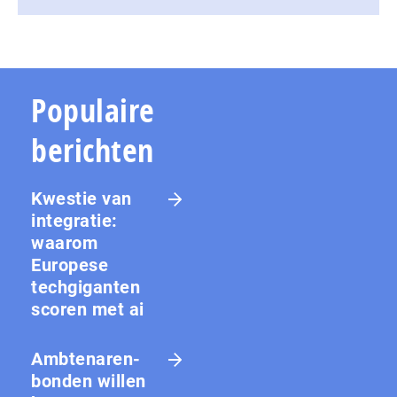
Populaire
berichten
Kwestie van
integratie:
waarom
Europese
techgiganten
scoren met ai
Amb­te­na­ren­
bon­den willen