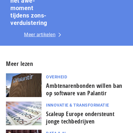
het awe-
moment
tijdens zons­
ver­duis­te­ring
Meer artikelen
Meer lezen
OVERHEID
Amb­te­na­ren­bon­den willen ban
op software van Palantir
INNOVATIE & TRANSFORMATIE
Scaleup Europe ondersteunt
jonge techbedrijven