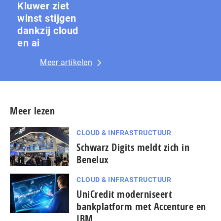
Kluwer ziet
winst stijgen
dankzij cloud
en ai
Meer artikelen
Meer lezen
CLOUD & INFRASTRUCTUUR
Schwarz Digits meldt zich in
Benelux
CLOUD & INFRASTRUCTUUR
UniCredit moderniseert
bankplatform met Accenture en
IBM