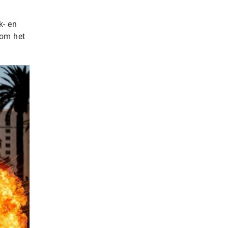
k- en
 om het