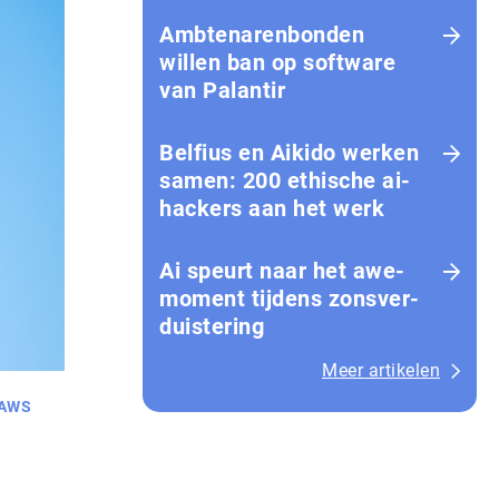
Amb­te­na­ren­bon­den
willen ban op software
van Palantir
Belfius en Aikido werken
samen: 200 ethische ai-
hackers aan het werk
Ai speurt naar het awe-
moment tijdens zons­ver­
duis­te­ring
Meer artikelen
AWS