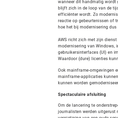
wanneer dit handmatig wordt g
blijft zich in de loop van de 
efficiënter wordt. Zo moderni
reactie op gebeurtenissen of 
hoe het bij modernisering du
AWS richt zich met zijn diens
modernisering van Windows, in
gebruikersinterfaces (UI) en 
Waardoor (dure) licenties kun
Ook mainframe-omgevingen en
mainframe-applicaties kunnen
kunnen worden gemoderniseer
Spectaculaire afsluiting
Om de lancering te onderstrep
journalisten werden uitgerust 
vernietiging van een oude serv