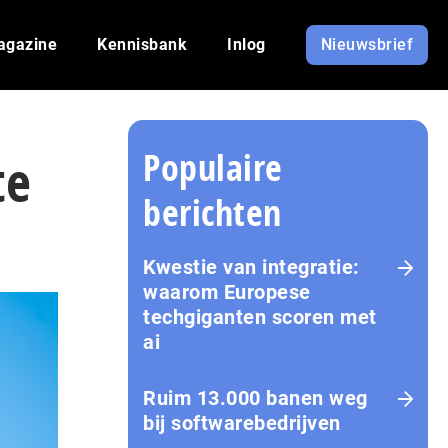
agazine
Kennisbank
Inlog
Nieuwsbrief
Populaire
te
berichten
Kwestie van integratie:
waarom Europese
techgiganten scoren met
ai
Ruim 13.000 banen weg
bij softwarebedrijven