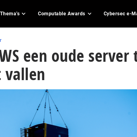
Thema’s
Computable Awards
Cybersec e-M
r
S een oude server 
t vallen