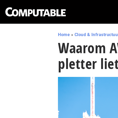
Home
»
Cloud & Infrastructuu
Waarom AW
pletter lie