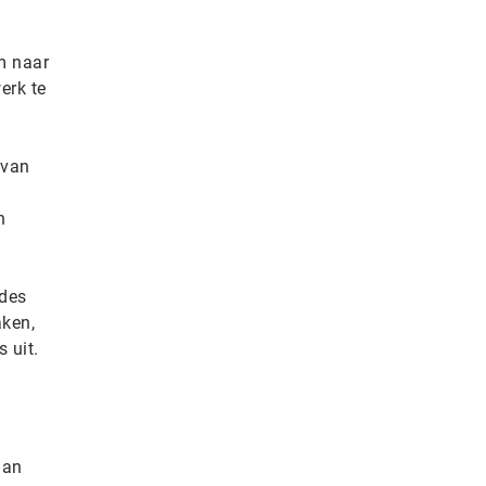
m naar
erk te
 van
n
ades
aken,
 uit.
dan