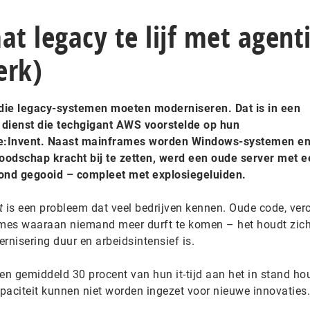
at legacy te lijf met agent
erk)
die legacy-systemen moeten moderniseren. Dat is in een
dienst die techgigant AWS voorstelde op hun
re:Invent. Naast mainframes worden Windows-systemen e
dschap kracht bij te zetten, werd een oude server met e
ond gegooid – compleet met explosiegeluiden.
t
is een probleem dat veel bedrijven kennen. Oude code, ver
mes waaraan niemand meer durft te komen – het houdt zic
nisering duur en arbeidsintensief is.
n gemiddeld 30 procent van hun it-tijd aan het in stand h
apaciteit kunnen niet worden ingezet voor nieuwe innovaties.