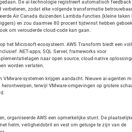
edaan. De ai-technologie registreert automatisch feedback
tijd verbeteren, zodat elke volgende transformatie betrouwbaa
seerde Air Canada duizenden Lambda-functies (kleine taken 
triggers) en zou daarmee 80 procent tijdwinst hebben geboek
s ook om verouderde cloud-code kan gaan.
t op het Microsoft-ecosysteem. AWS Transform biedt een vol
clusief .NET-apps, SQL Server, frameworks voor
implementatielagen naar open source, cloud-native oplossing
nen worden verlaten.
 VMware-systemen krijgen aandacht. Nieuwe ai-agenten m
 herontwerpen, terwijl VMware-omgevingen op grotere scha
d.
en, organiseerde AWS een opmerkelijke stunt. De plaatselijk
met helm, veiligheidsbril en vest om getuige te zijn van de
er.