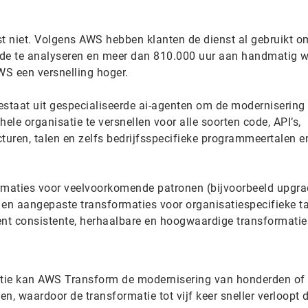
 niet. Volgens AWS hebben klanten de dienst al gebruikt o
code te analyseren en meer dan 810.000 uur aan handmatig w
S een versnelling hoger.
staat uit gespecialiseerde ai-agenten om de modernisering
ele organisatie te versnellen voor alle soorten code, API’s,
turen, talen en zelfs bedrijfsspecifieke programmeertalen e
maties voor veelvoorkomende patronen (bijvoorbeeld upgr
 en aangepaste transformaties voor organisatiespecifieke t
ent consistente, herhaalbare en hoogwaardige transformaties
tie kan AWS Transform de modernisering van honderden of
n, waardoor de transformatie tot vijf keer sneller verloopt 