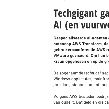
Techgigant ga
AI (en vuurw
Gespecialiseerde ai-agenten 
notendop AWS Transform, de 
gebruikersconferentie AWS 
VMware geviseerd. Om hun boo
kraan opgehesen en op de gr
De zogenaamde
technical deb
Windows-applicaties, mainfra
jarenlang staande omdat moder
Volgens AWS besteden bedrijve
van oude it. Dat geld en die c