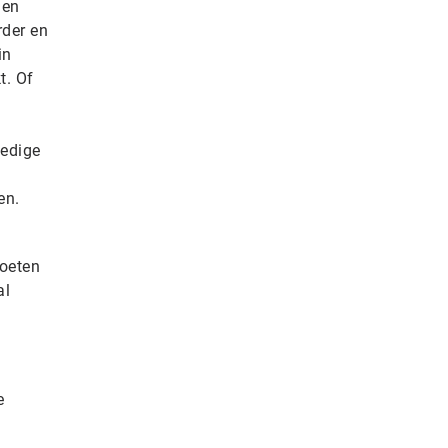
 en
rder en
in
t. Of
ledige
en.
oeten
al
e