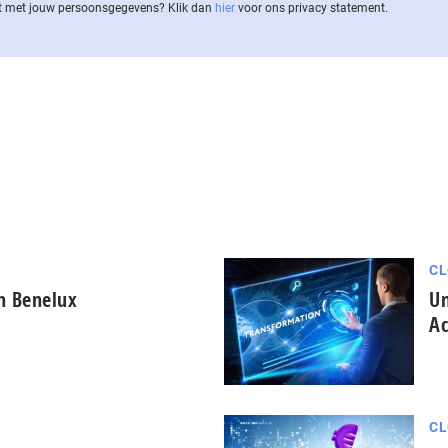
 met jouw per­soons­ge­ge­vens? Klik dan
hier
voor ons privacy statement.
CL
in Benelux
Un
Ac
CL