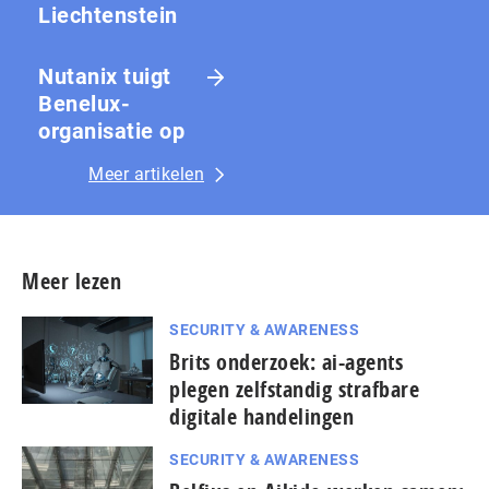
Liechtenstein
Nutanix tuigt
Benelux-
organisatie op
Meer artikelen
Meer lezen
SECURITY & AWARENESS
Brits onderzoek: ai-agents
plegen zelfstandig strafbare
digitale handelingen
SECURITY & AWARENESS