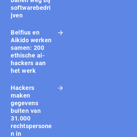
banen weg bij
softwarebedri
jven
Belfius en
Aikido werken
samen: 200
ethische ai-
hackers aan
het werk
Hackers
maken
gegevens
buiten van
31.000
rechtspersone
n in