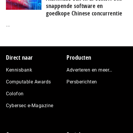
snap­pen­de software en
goedkope Chinese con­cur­ren­tie
...
Footer
Direct naar
Producten
Kennisbank
Adverteren en meer…
Computable Awards
Persberichten
Colofon
Cybersec e-Magazine