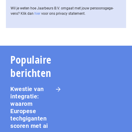
Wil je weten hoe Jaarbeurs B.V. omgaat met jouw per­soons­ge­ge­
vens? Klik dan
hier
voor ons privacy statement.
Populaire
berichten
Kwestie van
integratie:
waarom
Europese
techgiganten
scoren met ai