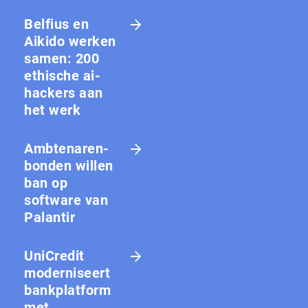
Belfius en
Aikido werken
samen: 200
ethische ai-
hackers aan
het werk
Amb­te­na­ren­
bon­den willen
ban op
software van
Palantir
UniCredit
moderniseert
bankplatform
met