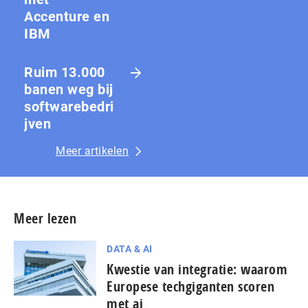
Accenture en
IBM
Ruim 13.000
banen weg bij
softwarebedri
jven
Meer artikelen
Meer lezen
DATA & AI
Kwestie van integratie: waarom
Europese techgiganten scoren
met ai