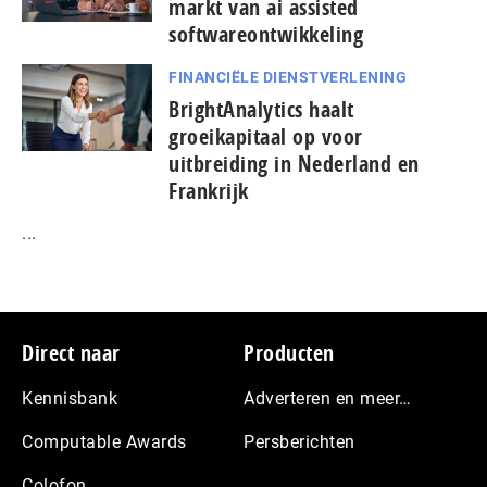
markt van ai assisted
softwareontwikkeling
FINANCIËLE DIENSTVERLENING
BrightAnalytics haalt
groeikapitaal op voor
uitbreiding in Nederland en
Frankrijk
...
Footer
Direct naar
Producten
Kennisbank
Adverteren en meer…
Computable Awards
Persberichten
Colofon