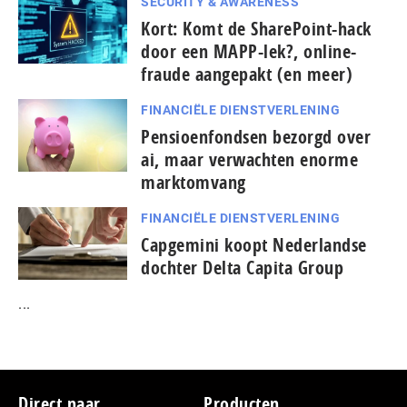
SECURITY & AWARENESS
Kort: Komt de SharePoint-hack
door een MAPP-lek?, online-
fraude aangepakt (en meer)
FINANCIËLE DIENSTVERLENING
Pensioenfondsen bezorgd over
ai, maar verwachten enorme
marktomvang
FINANCIËLE DIENSTVERLENING
Capgemini koopt Nederlandse
dochter Delta Capita Group
...
Footer
Direct naar
Producten