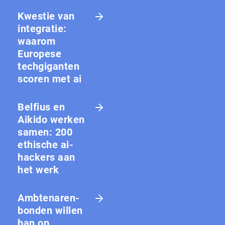
Kwestie van
integratie:
waarom
Europese
techgiganten
scoren met ai
Belfius en
Aikido werken
samen: 200
ethische ai-
hackers aan
het werk
Amb­te­na­ren­
bon­den willen
ban op