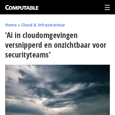
Home
»
Cloud & Infrastructuur
‘Ai in cloudom­ge­vin­gen
versnipperd en onzichtbaar voor
se­cu­ri­ty­teams’