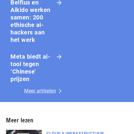
Belfius en
Aikido werken
samen: 200
ethische ai-
hackers aan
het werk
Meta biedt ai-
tool tegen
‘Chinese’
prijzen
Meer artikelen
Meer lezen
CLOUD & INFRASTRUCTUUR