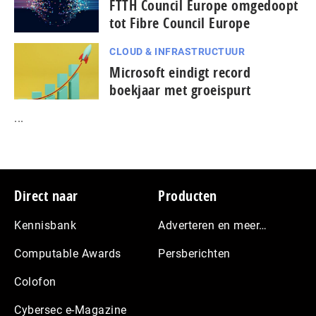
FTTH Council Europe omgedoopt
tot Fibre Council Europe
CLOUD & INFRASTRUCTUUR
Microsoft eindigt record
boekjaar met groeispurt
...
Footer
Direct naar
Producten
Kennisbank
Adverteren en meer…
Computable Awards
Persberichten
Colofon
Cybersec e-Magazine