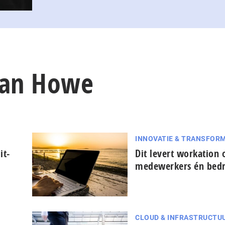
han Howe
INNOVATIE & TRANSFORM
it-
Dit levert workation 
medewerkers én bedr
CLOUD & INFRASTRUCTU