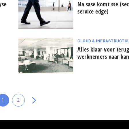
yse
Na sase komt sse (sec
service edge)
CLOUD & INFRASTRUCTU
Alles klaar voor teru
werknemers naar kan
1
2
Ga
Ga
Ga
naar
naar
naar
pagina
pagina
de
volgende