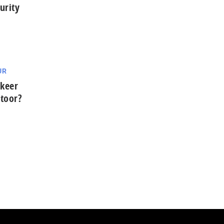
urity
UR
gkeer
toor?