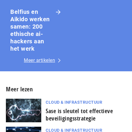
Belfius en
Aikido werken
samen: 200
ethische ai-
hackers aan
het werk
Meer artikelen
Meer lezen
CLOUD & INFRASTRUCTUUR
Sase is sleutel tot effectieve
beveiligingsstrategie
CLOUD & INFRASTRUCTUUR