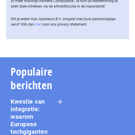
of meer mailings namens Computable. Je kunt je toestemming te
allen tijde intrekken via de af­meld­func­tie in de nieuwsbrief.
Wil je weten hoe Jaarbeurs B.V. omgaat met jouw per­soons­ge­ge­
vens? Klik dan
hier
voor ons privacy statement.
Populaire
berichten
Kwestie van
integratie:
waarom
Europese
techgiganten