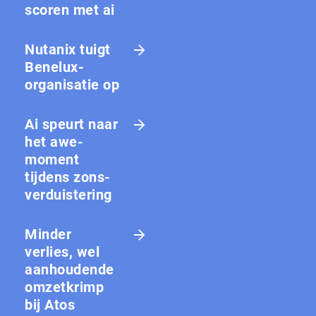
scoren met ai
Nutanix tuigt
Benelux-
organisatie op
Ai speurt naar
het awe-
moment
tijdens zons­
ver­duis­te­ring
Minder
verlies, wel
aanhoudende
omzetkrimp
bij Atos