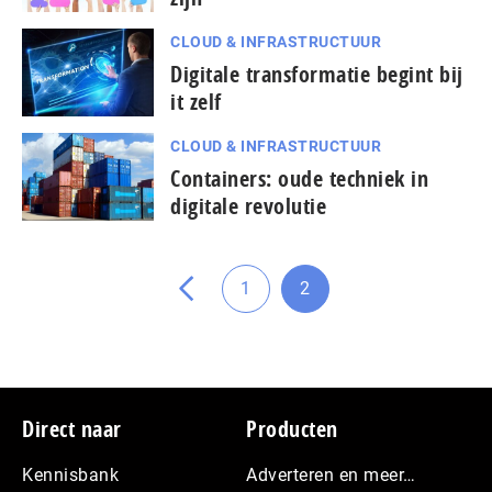
CLOUD & INFRASTRUCTUUR
Digitale transformatie begint bij
it zelf
CLOUD & INFRASTRUCTUUR
pagina
Containers: oude techniek in
vorige
digitale revolutie
de
naar
Ga
1
2
Ga
Ga
naar
naar
pagina
pagina
Footer
Direct naar
Producten
Kennisbank
Adverteren en meer…