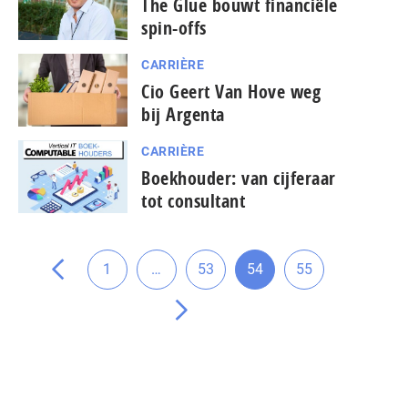
The Glue bouwt financiële
spin-offs
CARRIÈRE
Cio Geert Van Hove weg
bij Argenta
CARRIÈRE
pagina
Boekhouder: van cijferaar
vorige
tot consultant
de
naar
Tussenliggende
Ga
1
…
53
54
55
Ga
Ga
Ga
Ga
pagina's
naar
naar
naar
naar
weggelaten
Ga
pagina
pagina
pagina
pagina
naar
de
volgende
pagina