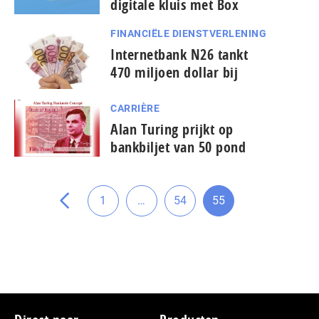
digitale kluis met Box
FINANCIËLE DIENSTVERLENING
Internetbank N26 tankt
470 miljoen dollar bij
CARRIÈRE
pagina
Alan Turing prijkt op
vorige
bankbiljet van 50 pond
de
naar
Tussenliggende
Ga
1
…
54
55
Ga
Ga
Ga
pagina's
naar
naar
naar
weggelaten
pagina
pagina
pagina