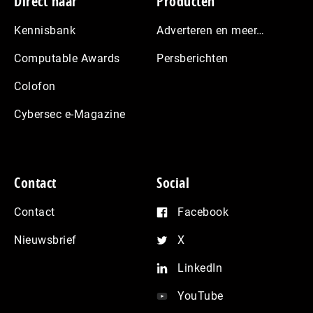
Footer
Direct naar
Producten
Kennisbank
Adverteren en meer…
Computable Awards
Persberichten
Colofon
Cybersec e-Magazine
Contact
Social
Contact
Facebook
Nieuwsbrief
X
LinkedIn
YouTube