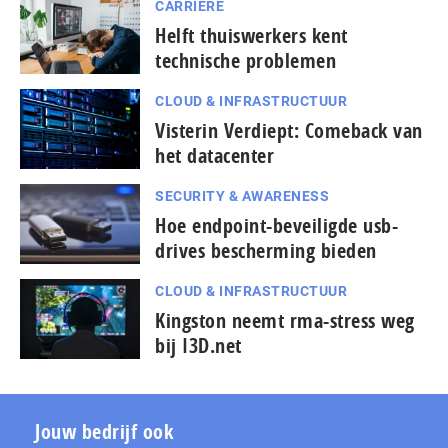
CARRIÈRE
Helft thuiswerkers kent
technische problemen
CLOUD & INFRASTRUCTUUR
Visterin Verdiept: Comeback van
het datacenter
SECURITY & AWARENESS
Hoe endpoint-beveiligde usb-
drives bescherming bieden
CLOUD & INFRASTRUCTUUR
Kingston neemt rma-stress weg
bij I3D.net
Jouw bedrijf ook