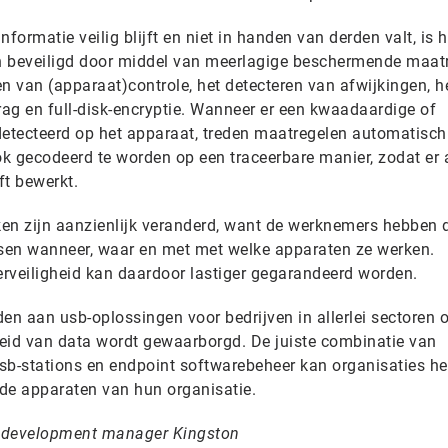
formatie veilig blijft en niet in handen van derden valt, is 
n beveiligd door middel van meerlagige beschermende maat
n van (apparaat)controle, het detecteren van afwijkingen, h
ag en full-disk-encryptie. Wanneer er een kwaadaardige of
detecteerd op het apparaat, treden maatregelen automatisch
 gecodeerd te worden op een traceerbare manier, zodat er al
ft bewerkt.
rken zijn aanzienlijk veranderd, want de werknemers hebben 
ssen wanneer, waar en met met welke apparaten ze werken.
veiligheid kan daardoor lastiger gegarandeerd worden.
en aan usb-oplossingen voor bedrijven in allerlei sectoren
gheid van data wordt gewaarborgd. De juiste combinatie van
b-stations en endpoint softwarebeheer kan organisaties he
r de apparaten van hun organisatie.
ss development manager Kingston