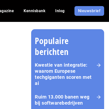
agazine
Kennisbank
Inlog
Nieuwsbrief
Populaire
berichten
Kwestie van integratie:
waarom Europese
techgiganten scoren met
ai
Ruim 13.000 banen weg
bij softwarebedrijven