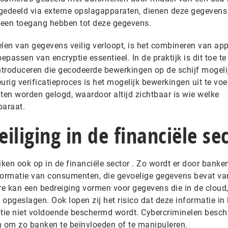
edeeld via externe opslagapparaten, dienen deze gegevens 
n geen toegang hebben tot deze gegevens.
len van gegevens veilig verloopt, is het combineren van app
toepassen van encryptie essentieel. In de praktijk is dit toe t
introduceren die gecodeerde bewerkingen op de schijf mogeli
ig verificatieproces is het mogelijk bewerkingen uit te voe
eiten worden gelogd, waardoor altijd zichtbaar is wie welke
paraat.
iliging in de financiële se
ken ook op in de financiële sector . Zo wordt er door banke
formatie van consumenten, die gevoelige gegevens bevat va
re kan een bedreiging vormen voor gegevens die in de cloud, 
 opgeslagen. Ook lopen zij het risico dat deze informatie i
atie niet voldoende beschermd wordt. Cybercriminelen besch
 om zo banken te beïnvloeden of te manipuleren.