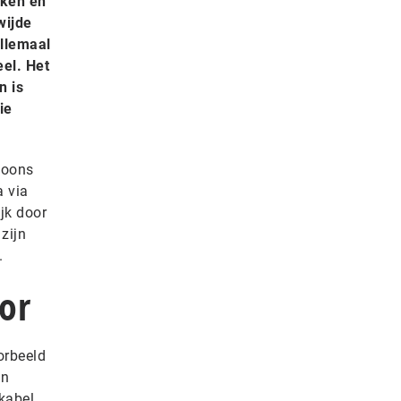
kken en
wijde
allemaal
el. Het
n is
ie
foons
a via
jk door
zijn
.
tor
orbeeld
én
kabel.