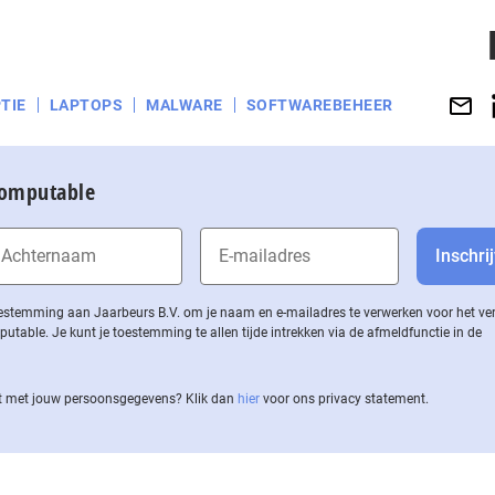
TIE
LAPTOPS
MALWARE
SOFTWAREBEHEER
Computable
 toestemming aan Jaarbeurs B.V. om je naam en e-mailadres te verwerken voor het v
ble. Je kunt je toestemming te allen tijde intrekken via de af­meld­func­tie in de
 met jouw per­soons­ge­ge­vens? Klik dan
hier
voor ons privacy statement.