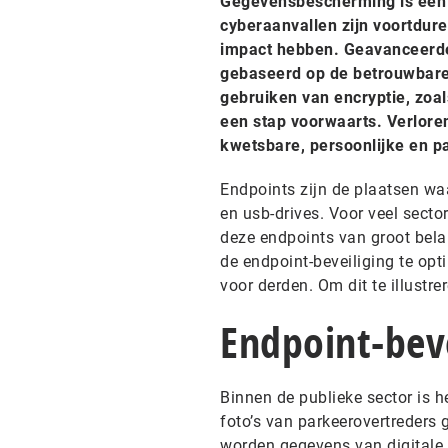
Gegevensbescherming is een v
cyberaanvallen zijn voortdure
impact hebben. Geavanceerde 
gebaseerd op de betrouwbare 
gebruiken van encryptie, zoal
een stap voorwaarts. Verloren
kwetsbare, persoonlijke en pa
Endpoints zijn de plaatsen wa
en usb-drives. Voor veel secto
deze endpoints van groot belan
de endpoint-beveiliging te opt
voor derden. Om dit te illustre
Endpoint-beve
Binnen de publieke sector is h
foto’s van parkeerovertreders
worden gegevens van digitale 