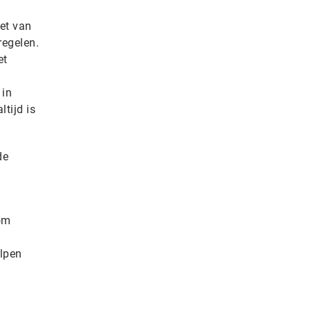
het van
regelen.
et
 in
tijd is
de
 om
lpen