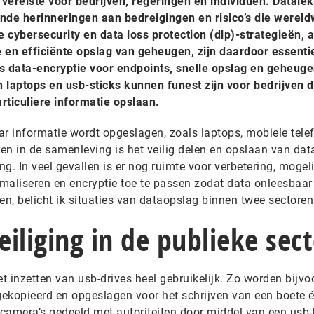
ereiste voor bedrijven, regeringen en individuen. Datale
nde herinneringen aan bedreigingen en risico’s die wereld
cybersecurity en data loss protection (dlp)-strategieën, 
en efficiënte opslag van geheugen, zijn daardoor essentie
s data-encryptie voor endpoints, snelle opslag en geheuge
 laptops en usb-sticks kunnen funest zijn voor bedrijven d
rticuliere informatie opslaan.
ar informatie wordt opgeslagen, zoals laptops, mobiele tele
ren in de samenleving is het veilig delen en opslaan van dat
g. In veel gevallen is er nog ruimte voor verbetering, mogeli
imaliseren en encryptie toe te passen zodat data onleesbaar 
ren, belicht ik situaties van dataopslag binnen twee sectoren
iliging in de publieke sec
et inzetten van usb-drives heel gebruikelijk. Zo worden bijvo
 gekopieerd en opgeslagen voor het schrijven van een boete 
camera’s gedeeld met autoriteiten door middel van een usb-