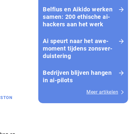
Belfius en Aikido werken
samen: 200 ethische ai-
hackers aan het werk
Ai speurt naar het awe-
moment tijdens zons­ver­
duis­te­ring
Bedrijven blijven hangen
in ai-pilots
Meer artikelen
GSTON