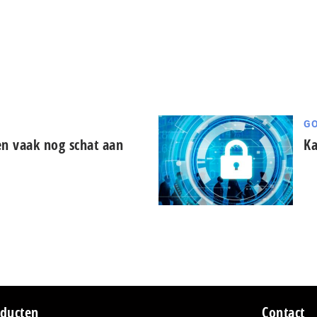
GO
ten vaak nog schat aan
Ka
ducten
Contact