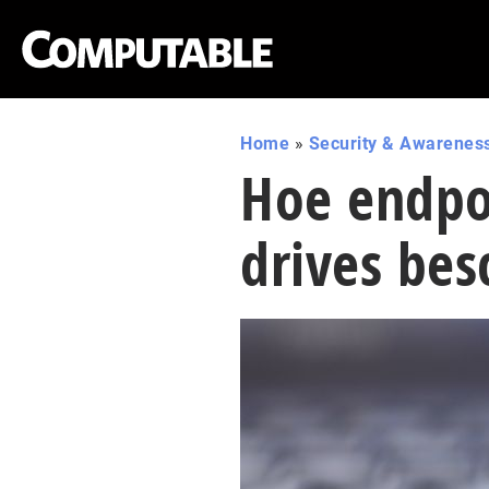
Home
»
Security & Awarenes
Hoe endpo
drives be