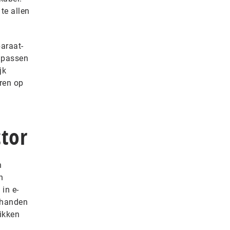
te allen
araat-
e passen
jk
ren op
ctor
n
n
in e-
n handen
ikken