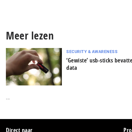
Meer lezen
SECURITY & AWARENESS
‘Gewiste’ usb-sticks bevat
data
...
Direct naar
Pro