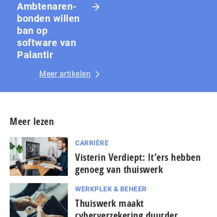
Amb­te­na­ren­
bon­den willen
ban op
software van
Palantir
Meer artikelen
Meer lezen
CARRIÈRE
Visterin Verdiept: It’ers hebben
genoeg van thuiswerk
WERKPLEK & BEHEER
Thuiswerk maakt
cyberverzekering duurder