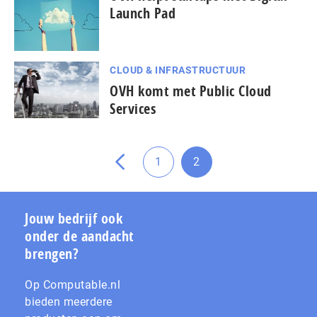
Launch Pad
CLOUD & INFRASTRUCTUUR
pagina
OVH komt met Public Cloud
vorige
Services
de
naar
Ga
1
2
Ga
Ga
naar
naar
pagina
pagina
Jouw bedrijf ook
onder de aandacht
brengen?
Op Computable.nl
bieden meerdere