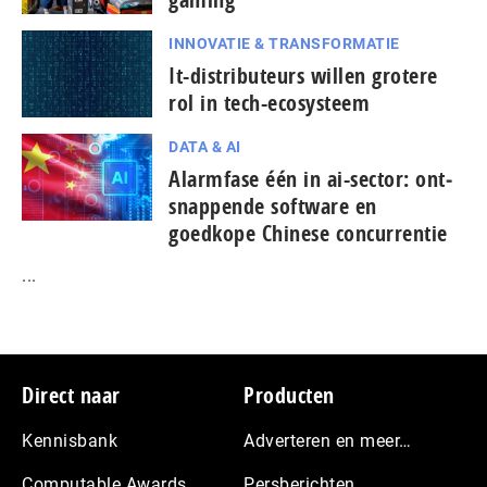
INNOVATIE & TRANSFORMATIE
It-dis­tri­bu­teurs willen grotere
rol in tech-ecosysteem
DATA & AI
Alarmfase één in ai-sector: ont­
snap­pen­de software en
goedkope Chinese con­cur­ren­tie
...
Footer
Direct naar
Producten
Kennisbank
Adverteren en meer…
Computable Awards
Persberichten