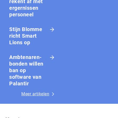
rekent af met
ergernissen
personeel
Stijn Blomme
richt Smart
Lions op
Amb­te­na­ren­
bon­den willen
ban op
software van
Palantir
Meer artikelen