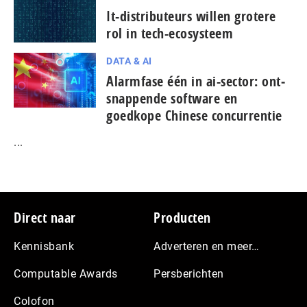
It-dis­tri­bu­teurs willen grotere
rol in tech-ecosysteem
DATA & AI
Alarmfase één in ai-sector: ont­
snap­pen­de software en
goedkope Chinese con­cur­ren­tie
...
Footer
Direct naar
Producten
Kennisbank
Adverteren en meer…
Computable Awards
Persberichten
Colofon