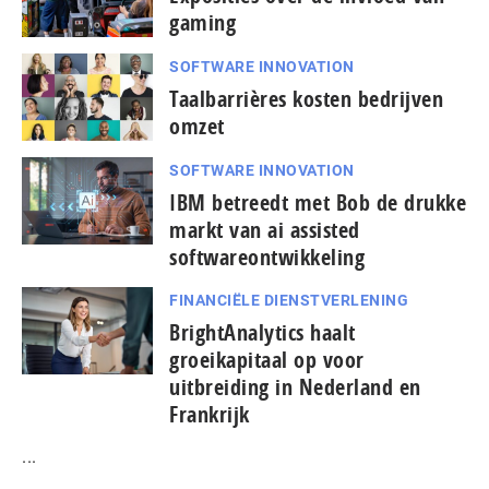
gaming
SOFTWARE INNOVATION
Taal­bar­ri­è­res kosten bedrijven
omzet
SOFTWARE INNOVATION
IBM betreedt met Bob de drukke
markt van ai assisted
softwareontwikkeling
FINANCIËLE DIENSTVERLENING
BrightAnalytics haalt
groeikapitaal op voor
uitbreiding in Nederland en
Frankrijk
...