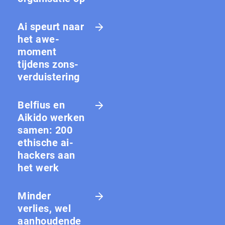
Ai speurt naar
het awe-
moment
tijdens zons­
ver­duis­te­ring
Belfius en
Aikido werken
samen: 200
ethische ai-
hackers aan
het werk
Minder
verlies, wel
aanhoudende