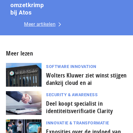
omzetkrimp
bij Atos
Meer artikelen
Meer lezen
SOFTWARE INNOVATION
Wolters Kluwer ziet winst stijgen
dankzij cloud en ai
SECURITY & AWARENESS
Deel koopt specialist in
identiteitsverificatie Clarity
INNOVATIE & TRANSFORMATIE
Exposities over de invloed van