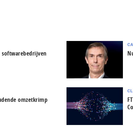
CA
 softwarebedrijven
Nu
CL
oudende omzetkrimp
FT
Co