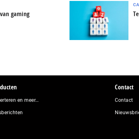
CA
d van gaming
Te
ducten
Contact
erteren en meer…
Contact
sberichten
Nieuwsbri