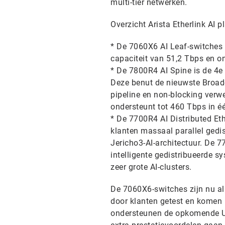
multi-tier netwerken.
Overzicht Arista Etherlink AI p
* De 7060X6 AI Leaf-switche
capaciteit van 51,2 Tbps en o
* De 7800R4 AI Spine is de 4e
Deze benut de nieuwste Broad
pipeline en non-blocking verwe
ondersteunt tot 460 Tbps in é
* De 7700R4 AI Distributed Eth
klanten massaal parallel gedis
Jericho3-AI-architectuur. De 7
intelligente gedistribueerde s
zeer grote AI-clusters.
De 7060X6-switches zijn nu a
door klanten getest en komen i
ondersteunen de opkomende Ul