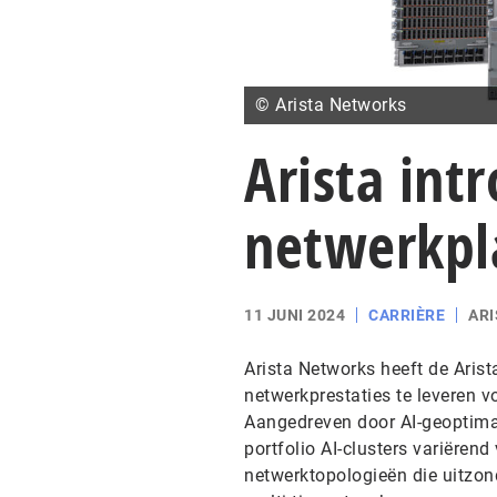
© Arista Networks
Arista int
netwerkpl
11 JUNI 2024
CARRIÈRE
AR
Arista Networks heeft de Aris
netwerkprestaties te leveren vo
Aangedreven door AI-geoptimali
portfolio AI-clusters variëren
netwerktopologieën die uitzond