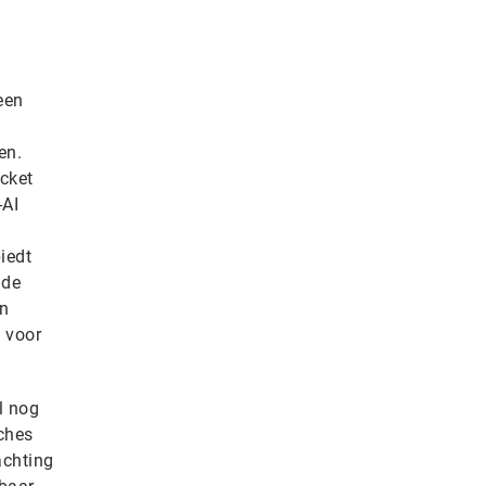
een
en.
cket
-AI
iedt
 de
en
n voor
l nog
tches
achting