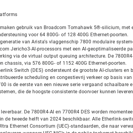
latforms
s maken gebruik van Broadcom Tomahawk 5®-silicium, met 
ndersteuning voor 64 800G- of 128 400G Ethernet-poorten.
 generatie van Arista’s vlaggenschip 7800 modulaire system
com Jericho3-AI-processors met een AI-geoptimaliseerde pa
rking via de virtual output queuing architecture. De 7800R4
én chassis, via 576 800G- of 1152 400G Ethernet-poorten.
erlink Switch (DES) ondersteunt de grootste AI-clusters en b
tribueerde scheduling en congestievrij verkeer op basis van
700 is de eerste van een nieuwe serie vergaand schaalbare 
ystemen, die de hoogste consistente doorvoer kunnen levere
l leverbaar. De 7800R4-AI en 7700R4 DES worden momentee
n de tweede helft van 2024 beschikbaar. Alle Etherlink-swi
tra Ethernet Consortium (UEC)-standaarden, die naar verw