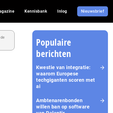
agazine
Kennisbank
Inlog
Nieuwsbrief
 de
Populaire
berichten
Kwestie van integratie:
waarom Europese
techgiganten scoren met
ai
Amb­te­na­ren­bon­den
willen ban op software