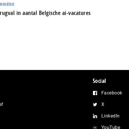
RRIÈRE
rugval in aantal Belgische ai-vacatures
Social
Facebook
ef
X
LinkedIn
YouTube