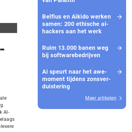
van Palantir
Belfius en Aikido werken
samen: 200 ethische ai-
hackers aan het werk
-
Ruim 13.000 banen weg
bij softwarebedrijven
Ai speurt naar het awe-
moment tijdens zons­ver­
duis­te­ring
ale
Meer artikelen
ng.
k AI-
eelaags
plexere