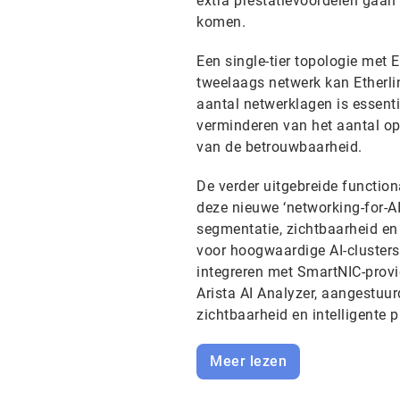
extra prestatievoordelen gaan
komen.
Een single-tier topologie met 
tweelaags netwerk kan Etherli
aantal netwerklagen is essenti
verminderen van het aantal opt
van de betrouwbaarheid.
De verder uitgebreide functio
deze nieuwe ‘networking-for-AI 
segmentatie, zichtbaarheid en
voor hoogwaardige AI-clusters 
integreren met SmartNIC-prov
Arista AI Analyzer, aangestuur
zichtbaarheid en intelligente 
Meer lezen