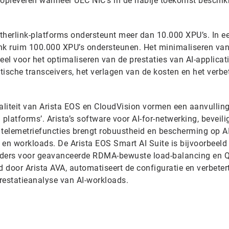
 opleveren wanneer UEC NIC’s in de nabije toekomst beschi
Etherlink-platforms ondersteunt meer dan 10.000 XPU’s. In e
nk ruim 100.000 XPU’s ondersteunen. Het minimaliseren van
eel voor het optimaliseren van de prestaties van AI-applicati
ische transceivers, het verlagen van de kosten en het verbe
naliteit van Arista EOS en CloudVision vormen een aanvullin
platforms’. Arista’s software voor AI-for-netwerking, beveili
 telemetriefuncties brengt robuustheid en bescherming op A
en workloads. De Arista EOS Smart AI Suite is bijvoorbeeld 
iders voor geavanceerde RDMA-bewuste load-balancing en 
d door Arista AVA, automatiseert de configuratie en verbeter
prestatieanalyse van AI-workloads.