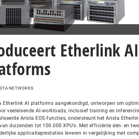
roduceert Etherlink AI
atforms
ISTA NETWORKS
ta Etherlink AI platforms aangekondigd, ontworpen om optim
or veeleisende AI-workloads, inclusief training en inferenci
seerde Arista EOS-functies, ondersteunt het Arista Etherlin
d van duizenden tot 100.000 XPU's. Met efficiënte één- en tw
erlijke applicatieprestaties leveren in vergelijking met com