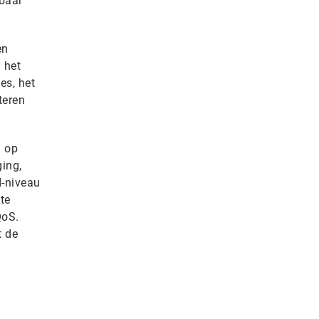
kbaar
en
 het
es, het
teren
g op
ging,
I-niveau
te
QoS.
t de