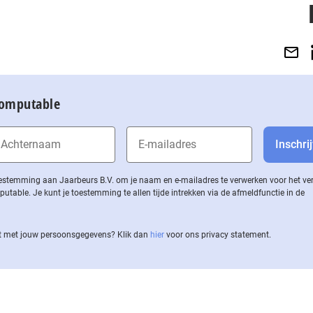
Computable
 toestemming aan Jaarbeurs B.V. om je naam en e-mailadres te verwerken voor het v
ble. Je kunt je toestemming te allen tijde intrekken via de af­meld­func­tie in de
 met jouw per­soons­ge­ge­vens? Klik dan
hier
voor ons privacy statement.