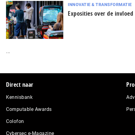
INNOVATIE & TRANSFORMATIE
Exposities over de invloe
...
Footer
Direct naar
Pro
Kennisbank
Adv
Computable Awards
Per
Colofon
Cybersec e-Magazine