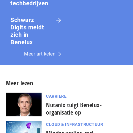
techbedrijven
Schwarz
Digits meldt
zich in
Benelux
Meer artikelen
Meer lezen
CARRIÈRE
Nutanix tuigt Benelux-
organisatie op
CLOUD & INFRASTRUCTUUR