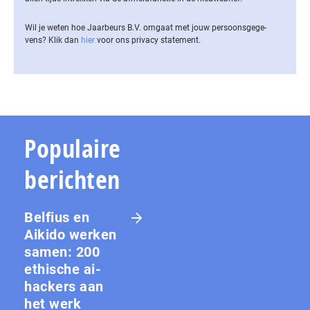
Wil je weten hoe Jaarbeurs B.V. omgaat met jouw per­soons­ge­ge­
vens? Klik dan
hier
voor ons privacy statement.
Populaire
berichten
Belfius en
Aikido werken
samen: 200
ethische ai-
hackers aan
het werk