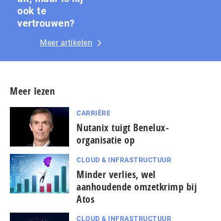
ook te
vertrouwen?
Meer artikelen
Meer lezen
CARRIÈRE
Nutanix tuigt Benelux-
organisatie op
CLOUD & INFRASTRUCTUUR
Minder verlies, wel
aanhoudende omzetkrimp bij
Atos
CLOUD & INFRASTRUCTUUR