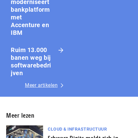
moderniseert
bankplatform
met
Accenture en
IBM
Ruim 13.000
banen weg bij
softwarebedri
jven
Meer artikelen
Meer lezen
CLOUD & INFRASTRUCTUUR