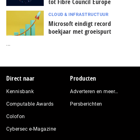
tot Fibre Council Europe
CLOUD & INFRASTRUCTUUR
Microsoft eindigt record
boekjaar met groeispurt
...
Footer
Direct naar
Producten
Kennisbank
Adverteren en meer…
Computable Awards
Persberichten
Colofon
Cybersec e-Magazine