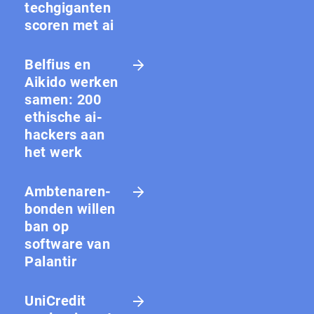
techgiganten
scoren met ai
Belfius en
Aikido werken
samen: 200
ethische ai-
hackers aan
het werk
Amb­te­na­ren­
bon­den willen
ban op
software van
Palantir
UniCredit