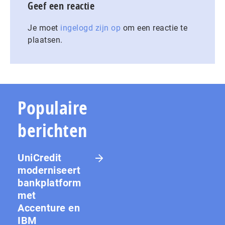
Geef een reactie
Je moet
ingelogd zijn op
om een reactie te
plaatsen.
Populaire
berichten
UniCredit
moderniseert
bankplatform
met
Accenture en
IBM