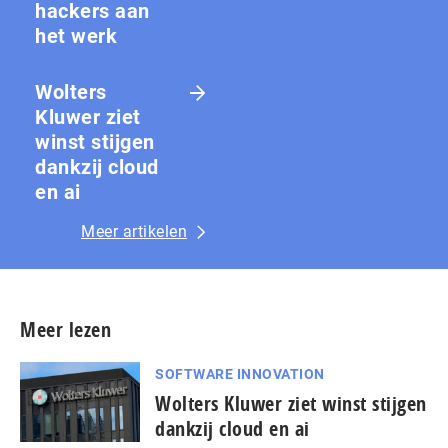
hackers aan
het werk
Wolters
Kluwer ziet
winst stijgen
dankzij cloud
en ai
Meer artikelen
Meer lezen
SOFTWARE INNOVATION
Wolters Kluwer ziet winst stijgen
dankzij cloud en ai