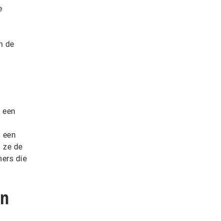
e
n de
n een
 een
n ze de
mers die
en