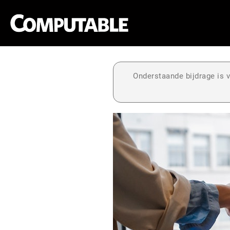
Onderstaande bijdrage is v