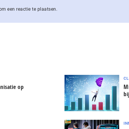
m een reactie te plaatsen.
CL
nisatie op
Mi
bi
IN