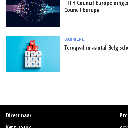
FTTH Council Europe omged
Council Europe
CARRIÈRE
Terugval in aantal Belgisch
...
Footer
Direct naar
Pro
Kennisbank
Adv