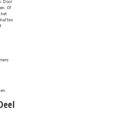
. Door
en. Of
 het
chaffen
f
emers
men.
Deel