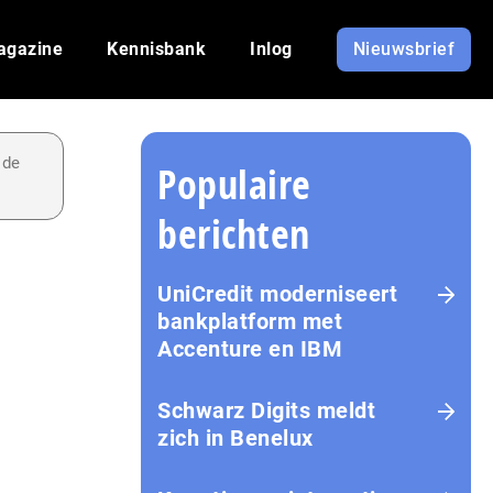
agazine
Kennisbank
Inlog
Nieuwsbrief
 de
Populaire
berichten
UniCredit moderniseert
bankplatform met
Accenture en IBM
Schwarz Digits meldt
zich in Benelux