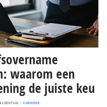
jfsovername
en: waarom een
lening de juiste keu
N LEESTIJD
CARRIÈRE