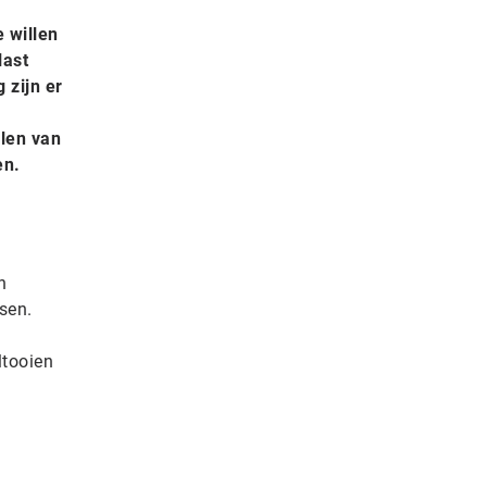
 willen
last
 zijn er
elen van
en.
n
sen.
ltooien