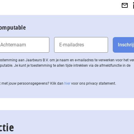
Computable
 toestemming aan Jaarbeurs B.V. om je naam en e-mailadres te verwerken voor het v
ble. Je kunt je toestemming te allen tijde intrekken via de af­meld­func­tie in de
 met jouw per­soons­ge­ge­vens? Klik dan
hier
voor ons privacy statement.
ctie