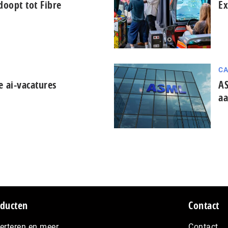
oopt tot Fibre
Ex
CA
e ai-vacatures
AS
aa
ducten
Contact
erteren en meer…
Contact