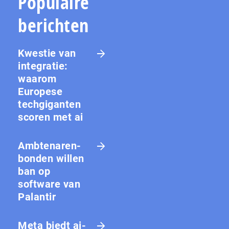
Populaire
berichten
Kwestie van
integratie:
waarom
Europese
techgiganten
scoren met ai
Amb­te­na­ren­
bon­den willen
ban op
software van
Palantir
Meta biedt ai-