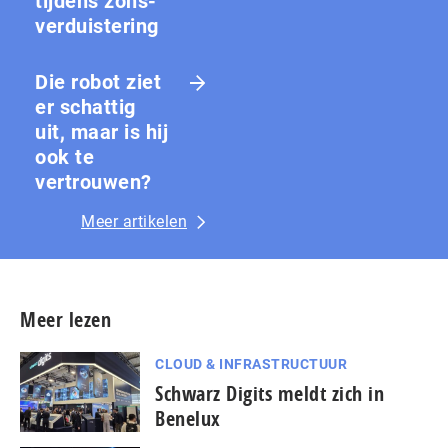
tijdens zons­
ver­duis­te­ring
Die robot ziet
er schattig
uit, maar is hij
ook te
vertrouwen?
Meer artikelen
Meer lezen
CLOUD & INFRASTRUCTUUR
Schwarz Digits meldt zich in
Benelux