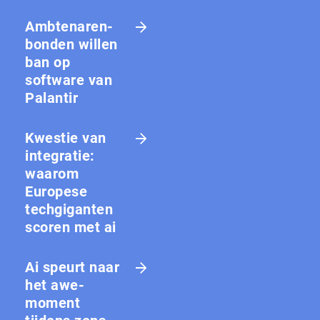
Amb­te­na­ren­
bon­den willen
ban op
software van
Palantir
Kwestie van
integratie:
waarom
Europese
techgiganten
scoren met ai
Ai speurt naar
het awe-
moment