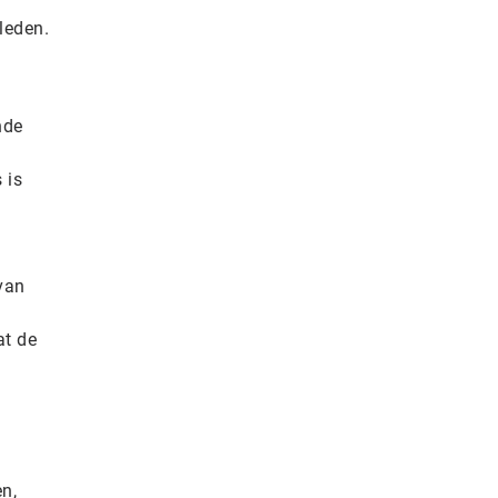
leden.
nde
 is
van
at de
n,