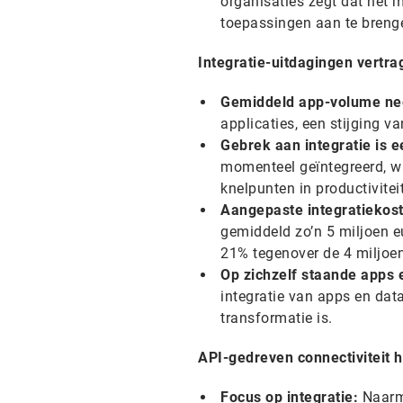
organisaties zegt dat het 
toepassingen aan te brenge
Integratie-uitdagingen vertra
Gemiddeld app-volume ne
applicaties, een stijging 
Gebrek aan integratie is 
momenteel geïntegreerd, wa
knelpunten in productivite
Aangepaste integratiekost
gemiddeld zo’n 5 miljoen e
21% tegenover de 4 miljoen
Op zichzelf staande apps 
integratie van apps en data
transformatie is.
API-gedreven connectiviteit h
Focus op integratie:
Naarm