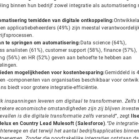
ling binnen hun bedrijf zowel integratie als automatisering
utomatisering temidden van digitale ontkoppeling:
Ontwikkel
 en applicatiebeheerders (49%) zijn meestal verantwoordelij
ijfsprocessen.
aan te springen om automatisering:
Data science (64%),
s analisten (61%), customer support (58%), finance (57%),
ing (56%) en HR (52%) geven aan behoefte te hebben aan
elingen.
bieden mogelijkheden voor kostenbesparing:
Gemiddeld is 
s en -componenten van organisaties beschikbaar voor ontwik
s biedt voor grotere integratie-efficiëntie.
k inspanningen leveren om digitaal te transformeren. Zelfs 
ekere economische omstandigheden zijn zij blijven investe
vallen is die digitale transformatie zelfs versneld
“, zegt
Ils
elux en Country Lead Mulesoft (Salesforce)
.
“De integratie
hterwege en dat terwijl het aantal bedrijfsapplicaties binne
t toenemen. Zonder die noodzakelijke integraties ontstaan da