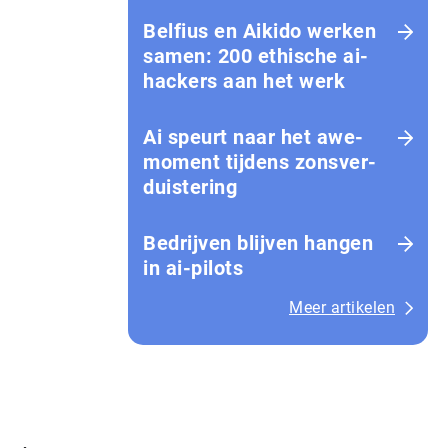
Belfius en Aikido werken
samen: 200 ethische ai-
hackers aan het werk
Ai speurt naar het awe-
moment tijdens zons­ver­
duis­te­ring
Bedrijven blijven hangen
in ai-pilots
Meer artikelen