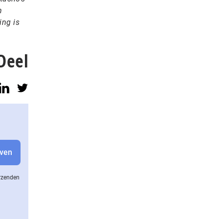
n
ing is
Deel
erzenden