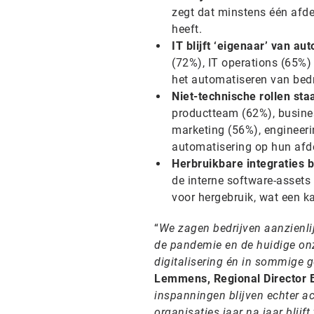
zegt dat minstens één afde
heeft.
IT blijft ‘eigenaar’ van a
(72%), IT operations (65%)
het automatiseren van bedr
Niet-technische rollen st
productteam (62%), busines
marketing (56%), engineer
automatisering op hun afd
Herbruikbare integraties 
de interne software-asset
voor hergebruik, wat een kan
“
We zagen bedrijven aanzienlij
de pandemie en de huidige onz
digitalisering én in sommige ge
Lemmens, Regional Director B
inspanningen blijven echter ac
organisaties jaar na jaar blijf