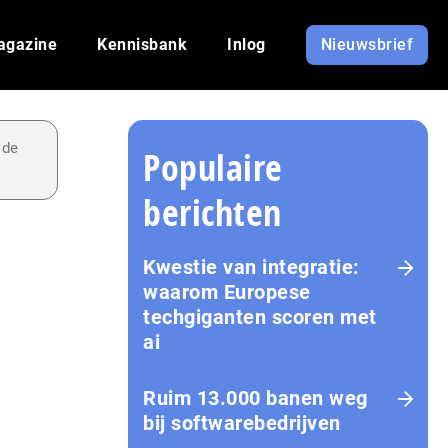
agazine
Kennisbank
Inlog
Nieuwsbrief
 de
Populaire
berichten
Kwestie van integratie:
waarom Europese
techgiganten scoren met
ai
Ruim 13.000 banen weg
bij softwarebedrijven