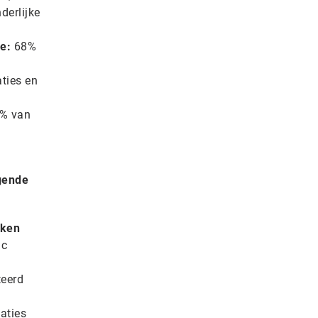
derlijke
ie:
68%
n
aties en
8% van
jgende
aken
ic
teerd
aties