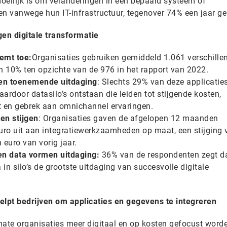
moeilijk is om veranderingen in een bepaald systeem of
n vanwege hun IT-infrastructuur, tegenover 74% een jaar ge
gen digitale transformatie
emt toe:
Organisaties gebruiken gemiddeld 1.061 verschille
van 10% ten opzichte van de 976 in het rapport van 2022.
een toenemende uitdaging
: Slechts 29% van deze applicaties
ardoor datasilo’s ontstaan die leiden tot stijgende kosten,
it en gebrek aan omnichannel ervaringen.
en stijgen
: Organisaties gaven de afgelopen 12 maanden
uro uit aan integratiewerkzaamheden op maat, een stijging 
 euro van vorig jaar.
en data vormen uitdaging:
36% van de respondenten zegt d
 in silo’s de grootste uitdaging van succesvolle digitale
elpt bedrijven om applicaties en gegevens te integreren
ate organisaties meer digitaal en op kosten gefocust worde