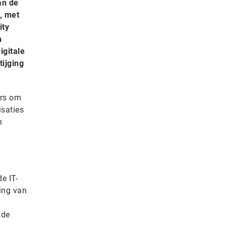
an de
, met
ity
n
igitale
tijging
ers om
isaties
n
e IT-
ing van
 de