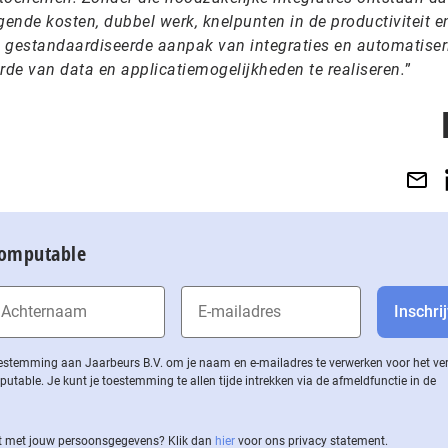
jgende kosten, dubbel werk, knelpunten in de productiviteit e
 gestandaardiseerde aanpak van integraties en automatiser
de van data en applicatiemogelijkheden te realiseren.
”
Computable
 toestemming aan Jaarbeurs B.V. om je naam en e-mailadres te verwerken voor het v
ble. Je kunt je toestemming te allen tijde intrekken via de af­meld­func­tie in de
 met jouw per­soons­ge­ge­vens? Klik dan
hier
voor ons privacy statement.