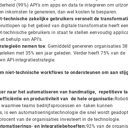
derheid (99%) API’s om apps en data te integreren om uitzon
 en inkomsten te genereren, dan wel kosten te besparen.
iet-technische zakelijke gebruikers versnelt de transformat
ruitlopen op het gebied van digitale transformatie heeft ee
-technische gebruikers in staat te stellen eenvoudig applic
et behulp van API’s.
trategieën nemen toe
: Gemiddeld genereren organisaties 3
rgeleken met 35% een jaar geleden. Verder heeft 75% van de
n API-integratiestrategie.
 om niet-technische workflows te ondersteunen om aan sti
ker naar het automatiseren van handmatige, repetitieve t
efficiëntie en productiviteit van de hele organisatie:
Robot
 waarmee teams bedrijfsprocessen en -taken kunnen
, is een automatiseringstechnologie die snel wordt geadop
ocent van de organisaties investeert in de technologie.
tomatiserings- en integratiebehoeften:
92% van de organis