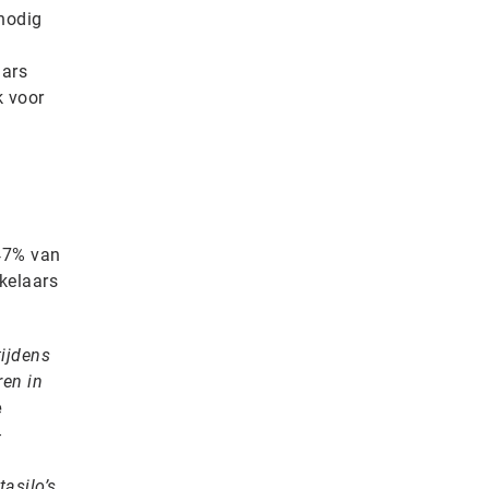
 nodig
aars
k voor
47% van
kelaars
tijdens
ren in
e
-
n
tasilo’s