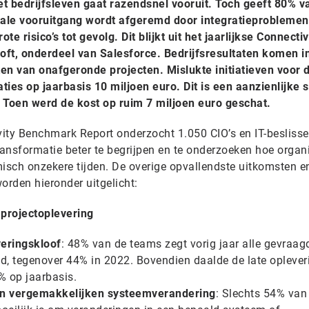
het bedrijfsleven gaat razendsnel vooruit. Toch geeft 80% v
itale vooruitgang wordt afgeremd door integratieproblemen
e risico’s tot gevolg. Dit blijkt uit het jaarlijkse Connectiv
t, onderdeel van Salesforce. Bedrijfsresultaten komen i
en van onafgeronde projecten. Mislukte initiatieven voor d
ies op jaarbasis 10 miljoen euro. Dit is een aanzienlijke s
 Toen werd de kost op ruim 7 miljoen euro geschat.
ivity Benchmark Report onderzocht 1.050 CIO’s en IT-besliss
ransformatie beter te begrijpen en te onderzoeken hoe organ
sch onzekere tijden. De overige opvallendste uitkomsten e
orden hieronder uitgelicht:
 projectoplevering
veringskloof
: 48% van de teams zegt vorig jaar alle gevraagd
id, tegenover 44% in 2022. Bovendien daalde de late oplever
% op jaarbasis.
gen vergemakkelijken systeemverandering
: Slechts 54% van