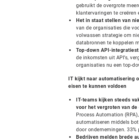
gebruikt de overgrote meer
klantervaringen te creëren
Het in staat stellen van n
van de organisaties die voo
volwassen strategie om niet
databronnen te koppelen m
Top-down API-integraties
de inkomsten uit API’s, ve
organisaties nu een top-dow
IT kijkt naar automatisering
eisen te kunnen voldoen
IT-teams kijken steeds va
voor het vergroten van de 
Process Automation (RPA),
automatiseren middels bots
door ondernemingen. 33% pr
Bedrijven melden brede au