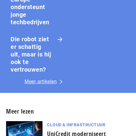
ondersteunt
jonge
techbedrijven
Die robot ziet
er schattig
uit, maar is hij
ook te
vertrouwen?
Meer artikelen
Meer lezen
CLOUD & INFRASTRUCTUUR
UniCredit moderniseert