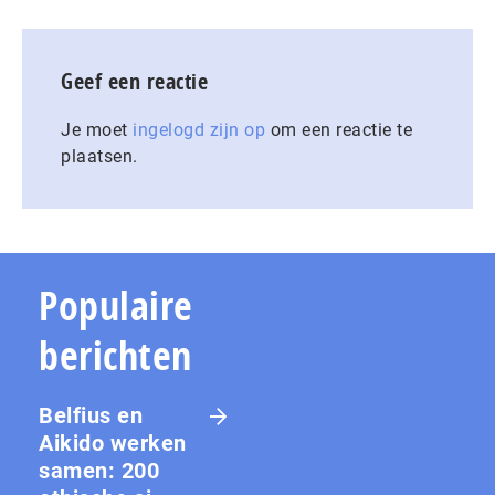
Geef een reactie
Je moet
ingelogd zijn op
om een reactie te
plaatsen.
Populaire
berichten
Belfius en
Aikido werken
samen: 200