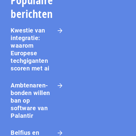
Populaire
berichten
Kwestie van
integratie:
waarom
Europese
techgiganten
scoren met ai
Amb­te­na­ren­
bon­den willen
ban op
software van
Palantir
Belfius en